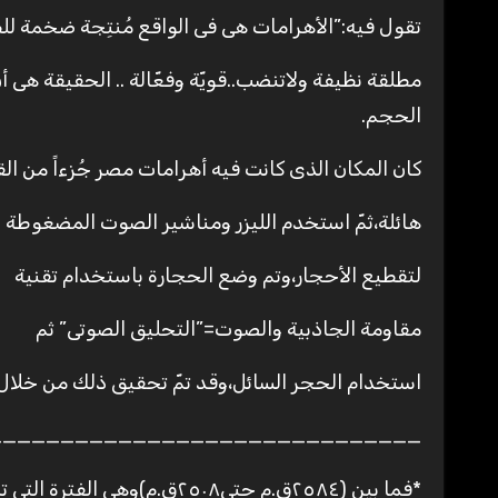
تقول فيه:”الأهرامات هى فى الواقع مُنتِجة ضخمة للط
مطلقة نظيفة ولاتنضب..قويّة وفعّالة .. الحقيقة هى أنّ
الحجم.
كان المكان الذى كانت فيه أهرامات مصر جُزءاً من القا
هائلة،ثمّ استخدم الليزر ومناشير الصوت المضغوطة
لتقطيع الأحجار،وتم وضع الحجارة باستخدام تقنية
مقاومة الجاذبية والصوت=”التحليق الصوتى” ثم
استخدام الحجر السائل،وقد تمّ تحقيق ذلك من خلال الت
______________________________
*فما بين (٢٥٨٤ق.م حتى٢٥٠٨ق.م)وهى الفترة التى تمً فيها بناء الأهرامات الثلاثة،ونحت أبى الهول