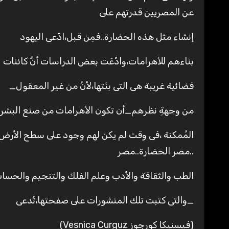
عن المصريين قدرتهم على
إنشاء مثل هذه الحضارة..فمِن قبل،ادّعى اليهود
بناءهم للأهرامات،وادٌعَت بعض الدراسات أنَّ كائنات
فضائية غريبة هى التى بنَتها،لأنُ من غير المعقول_
من وجهةِ نظرهم_أن تكون الأهرامات من صنع البشر،لأن
المُمكنة ،فى وقت لم يكن لهم وجود على سطح الأرض،
..مصر الحضارة..مصر
الطب والثقافة والأدب وعلم الفلك والتنجيم والحسا
_والتى كتبت تلك المنشورات على صفحتها،تُدعى
(فيسنيكا كورجوز Vesnica Curguz)