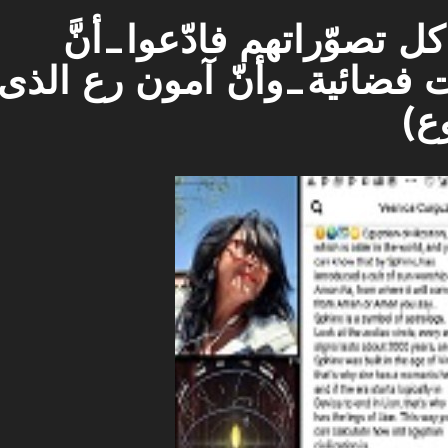
 تصوّراتهم فادّعوا_أنَّ
ت فضائية_وأنّ آمون رع الذى
ع)