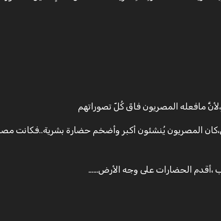
َّ مافعله المصريون فاقَ كُلّ تصوراتهم
كان المصريون يُنشئون أكبر وأضخم حضارة بشرية..فكانت مصر 
ب ،أقدم الحضارات على وجه الأرض……