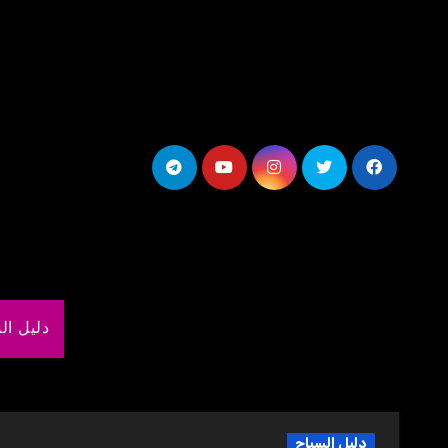
لتجاوز
لى
لمحتوى
دليل ال
دليل السياح