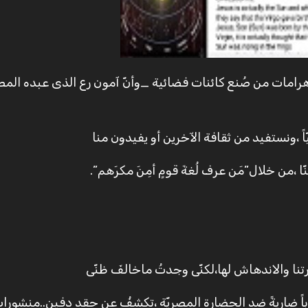
ً ،ونستفيد من ثقافة الآخرين أو يفيدون منا
 ،من خلال”مَن عرف لُغةَ قومٍ أمِنَ مكرَهم”.
نا والاندهاش لها،لكنّى وجدتُ ماخالفَ ظنّى
حرباً ضاريةً ضد الحضارةِ المِصريّة ،تكشفُ عن حقدٍ دفين..منشورا