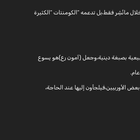
ل مانُشِر فقط،بل تدعمه “الكومنتات “الكثيرة
هر الطبيعية بصبغة دينية،وجعل (آمون رع)هو يسوع
عام.
 بعض الأوربيين،فيلجأون إليها عند الحاجة،