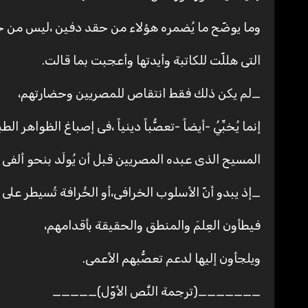
وما يوضّح ما يُضمره هؤلاء من حقد دفين ،ليس من خلا
التى هللّت للكاتبة وأيدتها وأعجبت بما قالت.
_لم يكن ذلك فقط انتقاص للمصريين وحضارتهم،
إنما يُخبِّيُ -أيضاً -تعصُّباً دينياً ،فى إصباغ الظوا
المسيح الذى عبده المصريين قبل أن يُولَد بنحو ألفى 
_إذ يبدو أنّ الأسلوب الخرافى،أو الخُرافة تُسيطر على
فيطأون العِلمَ والمنطق والحقيقة بأقدامهم،
ويلجأون إليها لدعم تعصُّبهم الأعمى.
_______(ترجمة النَّص الأوّل)_____