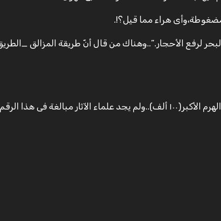
 مضغوطة،وأى هراء مما قيل؟!.
حر لرفع الأحجار.”..وهناك من قال أنّ طريقة المزالق _الطري
منها بجوار الأهرام…وأن عدد الذين استُعملوا فى بناء الهرم الأكبر(١٠٠ ألف)..ولم يجد علماء الآثار مبالغة فى ه