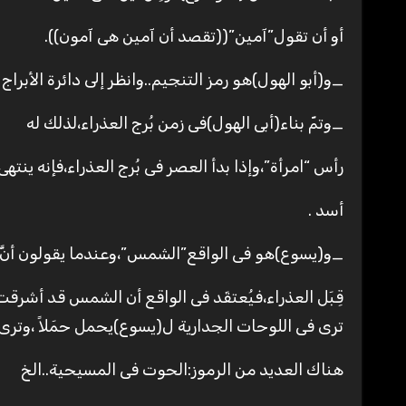
أو أن تقول”آمين”((تقصد أن آمين هى آمون)).
_و(أبو الهول)هو رمز التنجيم..وانظر إلى دائرة الأبراج ..ك
_وتمّ بناء(أبى الهول)فى زمن بُرج العذراء،لذلك له
رأس “امرأة”،وإذا بدأ العصر فى بُرج العذراء،فإنه ينته
أسد .
_و(يسوع)هو فى الواقع”الشمس”،وعندما يقولون أنَّ 
قِبَل العذراء،فيُعتقَد فى الواقع أن الشمس قد أشرقت
ترى فى اللوحات الجدارية ل(يسوع)يحمل حمَلاً ،وترى ع
هناك العديد من الرموز:الحوت فى المسيحية..الخ