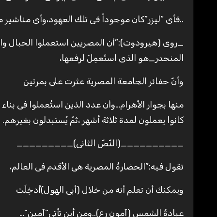
..فأى “ليزر”كان موجوداً فى تلك العهود،وأى مناشير
_روى (هيرودوت):”أن المصريين استعملوا الحبال والب
المنحدر_هو الذى استُعمِلَ لرفعها،
وأنّ حفائر الجامعة المصرية عثرت على بمرتين
كانوا يعملون لمدة ثلاثة أشهر ،ثمّ يُستبدلون بغيرهم.
__________(النّصّ الثانى)_________
تقول فيه:”الحضارةُ المصرية هى الأقدم فى العالم،
ويمكنك أن تعلم أنه من خلال (أبى الهول)أُدخِلَت
عبادةُ الشمس (آمون رع)..ومِن أين تأتى”آمين”…