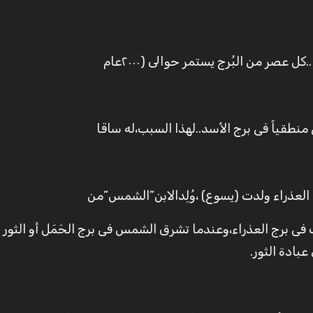
ل عصر من البُرج يستمر حوالى (٢٠٠٠عام
ى منطقياً فى برج الأسد..لهذا السبب،له ساقا
العذراء ولدت (يسوع) ،وُلِدالابن”الشمس”من
 فى برج العذراء،وعندما تشرق الشمس فى برج الحَمَل أو الثور 
بادة الثور.