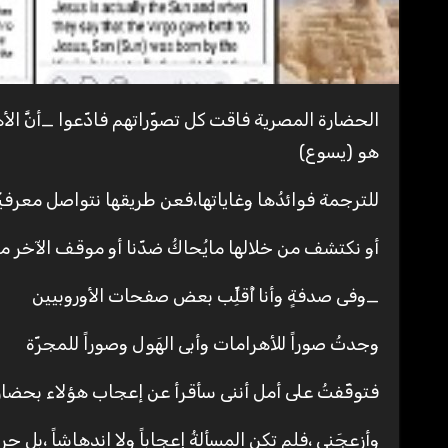
الحضارة المصرية فاقت كل تصوّراتهم فادّعوا _أنَّ الأهرامات من صُنع كائنات فضائية _وأنّ آمون رع الذى عبده المصريون
هو (يسوع)
للترجمة فوائدُها وغاياتها،فعن طريقها نتواصل معرفيّا
أو نكتشف من خلالها مايُحاكُ ضدّنا أو موقف الآخر منّا
_وفى صدفةٍ وأنا أُقلِِّب بعض صفحات الأوروبيين
وجدتُ صوراً للأهرامات وأبى الهَول وصوراً للمجرّة
فتوقّفتُ على أمل أننى سأقرأ عن إعجاب هؤلاء بحضارت
وأزعجَنى ،فلم تكن المسألةُ إعجاباً ولا اندهاشاً ،بل 