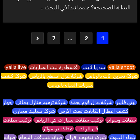
البداية الصحيحة؟ عندما تبدأ في البحث...
Posts
7
…
2
1
pagination
yalla shoot
سوريا لايف
الاسطورة لبث المباريات
yalla live
شركة تخزين اثاث بالرياض
شركة عزل اسطح بالرياض
شركة كشف
تسربات المياه بالرياض
بيتي فايبر
شركة عزل فوم بجدة
شركة ترميم منازل بحائل
جهاز
كشف اعطال الكابلات تحت الأرض
شركة تسليك مجاري
مظلات وسواتر
تركيب مظلات سيارات في الرياض
تركيب مظلات
في الرياض
مظلات وسواتر
دعاء القنوت
شركة تنظيف افران
صيانة غسالات الدمام
صيانة