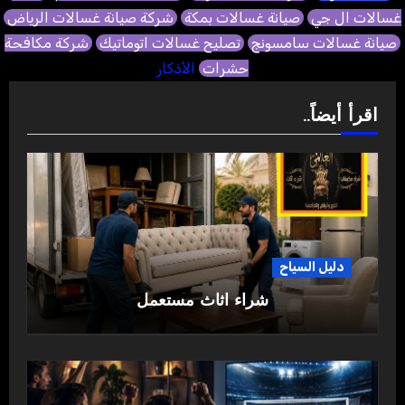
غسالات ال جي
صيانة غسالات بمكة
شركة صيانة غسالات الرياض
صيانة غسالات سامسونج
تصليح غسالات اتوماتيك
شركة مكافحة
حشرات
الأذكار
اقرأ أيضاً..
دليل السياح
شراء اثاث مستعمل