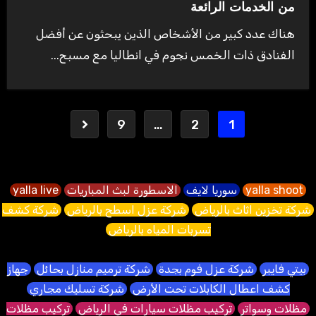
من الخدمات الرائعة
هناك عدد كبير من الأشخاص الذين يبحثون عن أفضل
الفنادق ذات الخمس نجوم في انطاليا مع مسبح...
Posts
9
…
2
1
pagination
yalla shoot
سوريا لايف
الاسطورة لبث المباريات
yalla live
شركة تخزين اثاث بالرياض
شركة عزل اسطح بالرياض
شركة كشف
تسربات المياه بالرياض
بيتي فايبر
شركة عزل فوم بجدة
شركة ترميم منازل بحائل
جهاز
كشف اعطال الكابلات تحت الأرض
شركة تسليك مجاري
مظلات وسواتر
تركيب مظلات سيارات في الرياض
تركيب مظلات