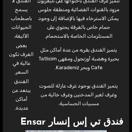
تتميز غرف الفندق باحتوائها على تليفزيون
الفندق لا
مزود بالقنوات الفضائية ومنطقة جلوس
يسمح
يمكن الاسترخاء فيها بالإضافة إلى وجود
باصطحاب
حمام خاص بالغرفة يحتوي على
الحيوانات
المستلزمات الخاصة بالاستحمام.
الأليفة.
بعض
يتميز الفندق بقربه من عدة أماكن مثل
الغرف تكون
بحيرة وهضبة أوزنجول ومقهى Tatlicim
عالية في
Cafe وبحر Karadeniz.
السعر.
الفندق
يتميز الفندق بوجود غرف عازلة للصوت
يبتعد عن
وغرف لغير المدخنين وغرف خالية من
أماكن
مسببات الحساسية.
عديدة.
فندق تي إس إنسار Ensar