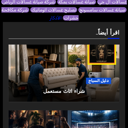
غسالات ال جي
صيانة غسالات بمكة
شركة صيانة غسالات الرياض
صيانة غسالات سامسونج
تصليح غسالات اتوماتيك
شركة مكافحة
حشرات
الأذكار
اقرأ أيضاً..
دليل السياح
شراء اثاث مستعمل