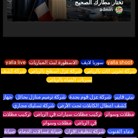
تختار مطارك الصحيح
admin
yalla shoot
سوريا لايف
الاسطورة لبث المباريات
yalla live
شركة تخزين اثاث بالرياض
شركة عزل اسطح بالرياض
شركة كشف
تسربات المياه بالرياض
بيتي فايبر
شركة عزل فوم بجدة
شركة ترميم منازل بحائل
جهاز
كشف اعطال الكابلات تحت الأرض
شركة تسليك مجاري
مظلات وسواتر
تركيب مظلات سيارات في الرياض
تركيب مظلات
في الرياض
مظلات وسواتر
دعاء القنوت
شركة تنظيف افران
صيانة غسالات الدمام
صيانة