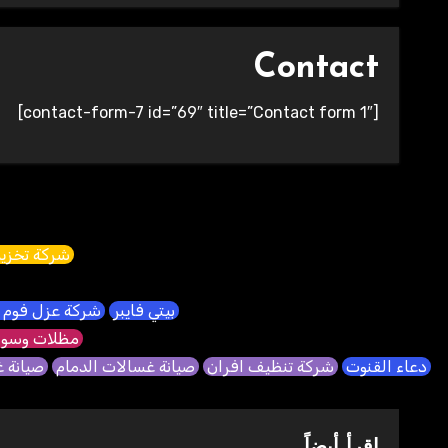
Contact
[contact-form-7 id=”69″ title=”Contact form 1″]
شركة تخزين
بيتي فايبر
شركة عزل فوم 
مظلات وسوا
دعاء القنوت
شركة تنظيف افران
صيانة غسالات الدمام
صيانة 