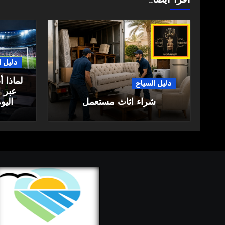
اقرأ أيضاً..
دليل ا
لماذا 
دليل السياح
عبر ا
شراء اثاث مستعمل
اليو