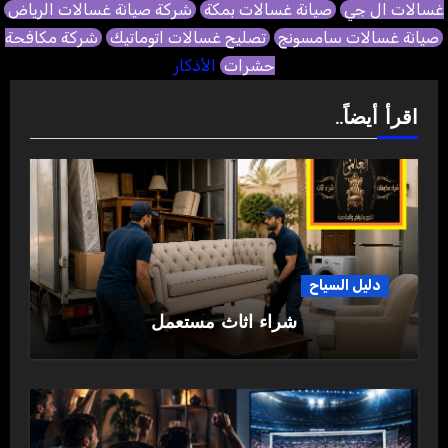
غسالات ال جي
صيانة غسالات بمكة
شركة صيانة غسالات الرياض
صيانة غسالات سامسونج
تصليح غسالات اتوماتيك
شركة مكافحة
حشرات
الأذكار
اقرأ أيضاً..
دليل السياح
شراء اثاث مستعمل