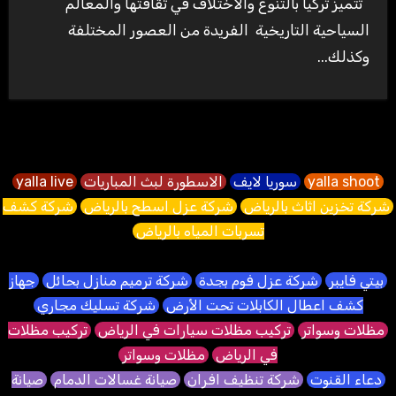
تتميز تركيا بالتنوع والاختلاف في ثقافتها والمعالم
السياحية التاريخية الفريدة من العصور المختلفة
وكذلك...
yalla shoot
سوريا لايف
الاسطورة لبث المباريات
yalla live
شركة تخزين اثاث بالرياض
شركة عزل اسطح بالرياض
شركة كشف
تسربات المياه بالرياض
بيتي فايبر
شركة عزل فوم بجدة
شركة ترميم منازل بحائل
جهاز
كشف اعطال الكابلات تحت الأرض
شركة تسليك مجاري
مظلات وسواتر
تركيب مظلات سيارات في الرياض
تركيب مظلات
في الرياض
مظلات وسواتر
دعاء القنوت
شركة تنظيف افران
صيانة غسالات الدمام
صيانة