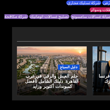
لأرض
شركة تسليك مجاري
ات وسواتر
يانة غسالات سامسونج
تصليح غسالات اتوماتيك
شركة مكافحة
دليل السياح
فرنسا
حلم العيش والرقي في غرب
ارك
القاهرة: دليلك الشامل لأفضل
كمبوندات أكتوبر وزايد