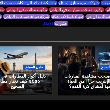
بجدة
شركة ترميم منازل بحائل
جهاز كشف اعطال الكابلات تحت ا
تر
تركيب مظلات سيارات في الرياض
تركيب مظلات في الرياض
مظل
غسالات ال جي
صيانة غسالات بمكة
شركة صيانة غسالات الرياض
ص
حشرات
الأذكار
لسياح
دليل السياح
أصبحت مشاهدة المباريات
دليل أكواد المطارات في 
لإنترنت جزءًا من الحياة
2026 كيف تختار مط
مية لعشاق كرة القدم؟
الصحيح