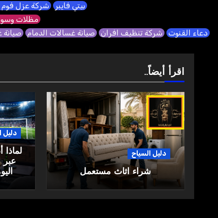
بيتي فايبر
شركة عزل فوم 
مظلات وسوا
دعاء القنوت
شركة تنظيف افران
صيانة غسالات الدمام
صيانة 
اقرأ أيضاً..
دليل ا
لماذا 
دليل السياح
عبر ا
شراء اثاث مستعمل
اليو