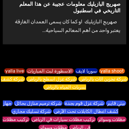
صهريج البازيليك معلومات عجيبة عن هذا المعلم
التاريخي في اسطنبول
صهريج البازيليك او كما كان يسمى العمدان الغارقة
يعتبر واحد من أهم المعالم السياحية...
yalla shoot
سوريا لايف
الاسطورة لبث المباريات
yalla live
شركة تخزين اثاث بالرياض
شركة عزل اسطح بالرياض
شركة كشف
تسربات المياه بالرياض
بيتي فايبر
شركة عزل فوم بجدة
شركة ترميم منازل بحائل
جهاز
كشف اعطال الكابلات تحت الأرض
شركة تسليك مجاري
مظلات وسواتر
تركيب مظلات سيارات في الرياض
تركيب مظلات
في الرياض
مظلات وسواتر