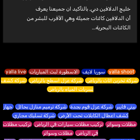
خليج الدلافين دبي, بالتأكيد ان جميعنا يعرف
أن الدلافين كائنات جميلة وهي الأقرب للبشر من
الكائنات البحرية...
yalla shoot
سوريا لايف
الاسطورة لبث المباريات
yalla live
شركة تخزين اثاث بالرياض
شركة عزل اسطح بالرياض
شركة كشف
تسربات المياه بالرياض
بيتي فايبر
شركة عزل فوم بجدة
شركة ترميم منازل بحائل
جهاز
كشف اعطال الكابلات تحت الأرض
شركة تسليك مجاري
مظلات وسواتر
تركيب مظلات سيارات في الرياض
تركيب مظلات
في الرياض
مظلات وسواتر