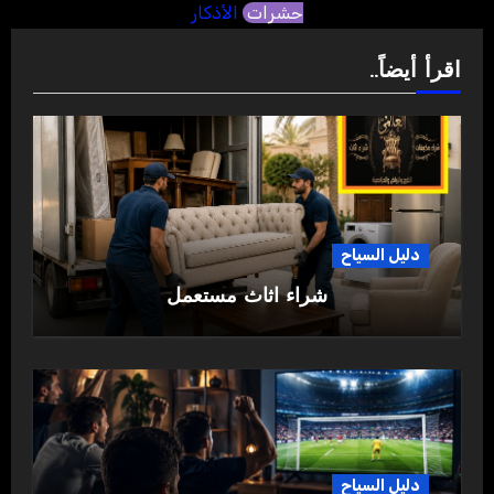
حشرات
الأذكار
اقرأ أيضاً..
دليل السياح
شراء اثاث مستعمل
دليل السياح