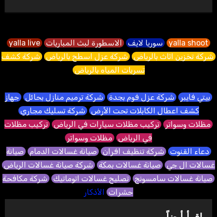
yalla shoot
سوريا لايف
الاسطورة لبث المباريات
yalla live
شركة تخزين اثاث بالرياض
شركة عزل اسطح بالرياض
شركة كشف
تسربات المياه بالرياض
بيتي فايبر
شركة عزل فوم بجدة
شركة ترميم منازل بحائل
جهاز
كشف اعطال الكابلات تحت الأرض
شركة تسليك مجاري
مظلات وسواتر
تركيب مظلات سيارات في الرياض
تركيب مظلات
في الرياض
مظلات وسواتر
دعاء القنوت
شركة تنظيف افران
صيانة غسالات الدمام
صيانة
غسالات ال جي
صيانة غسالات بمكة
شركة صيانة غسالات الرياض
صيانة غسالات سامسونج
تصليح غسالات اتوماتيك
شركة مكافحة
حشرات
الأذكار