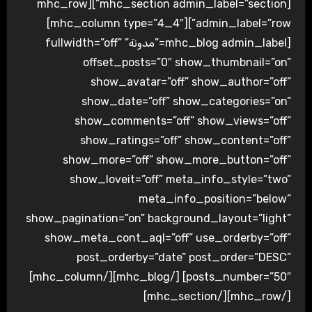
[mhc_section admin_label=”section”][mhc_row
admin_label=”row”][mhc_column type=”4_4″]
[mhc_blog admin_label=”مدونة” fullwidth=”off”
offset_posts=”0″ show_thumbnail=”on”
show_avatar=”off” show_author=”off”
show_date=”off” show_categories=”on”
show_comments=”off” show_views=”off”
show_ratings=”off” show_content=”off”
show_more=”off” show_more_button=”off”
show_loveit=”off” meta_info_style=”two”
meta_info_position=”below”
show_pagination=”on” background_layout=”light”
show_meta_cont_aql=”off” use_orderby=”off”
post_orderby=”date” post_order=”DESC”
posts_number=”50″] [/mhc_blog][/mhc_column]
[/mhc_row][/mhc_section]