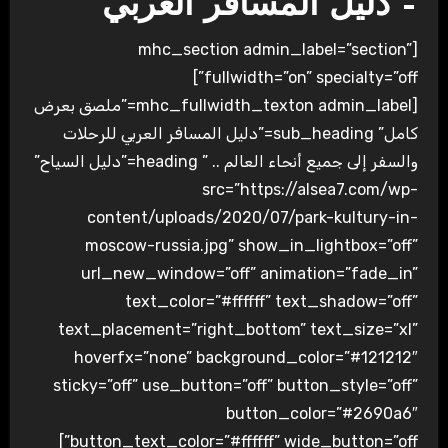
– دليل المسافر العربي
[mhc_section admin_label=”section”
fullwidth=”on” specialty=”off”]
[mhc_fullwidth_texton admin_label=”ملصق بعرض
كامل” sub_heading=”دليل المسافر العربي للرحلات
والسفر إلى جميع أنحاء العالم .. ” heading=”دليل السياح”
src=”https://alsea7.com/wp-
content/uploads/2020/07/park-kultury-in-
moscow-russia.jpg” show_in_lightbox=”off”
url_new_window=”off” animation=”fade_in”
text_color=”#ffffff” text_shadow=”off”
text_placement=”right_bottom” text_size=”xl”
hoverfx=”none” background_color=”#121212″
sticky=”off” use_button=”off” button_style=”off”
button_color=”#2690a6″
button_text_color=”#ffffff” wide_button=”off”]