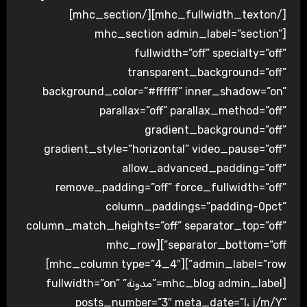
[/mhc_fullwidth_texton][/mhc_section]
[mhc_section admin_label=”section”
fullwidth=”off” specialty=”off”
transparent_background=”off”
background_color=”#ffffff” inner_shadow=”on”
parallax=”off” parallax_method=”off”
gradient_background=”off”
gradient_style=”horizontal” video_pause=”off”
allow_advanced_padding=”off”
remove_padding=”off” force_fullwidth=”off”
column_paddings=”padding-0pct”
column_match_heights=”off” separator_top=”off”
separator_bottom=”off”][mhc_row
admin_label=”row”][mhc_column type=”4_4″]
[mhc_blog admin_label=”مدونة” fullwidth=”on”
posts_number=”3″ meta_date=”l، j/m/Y”