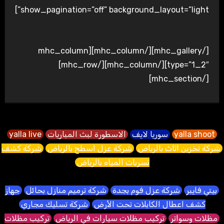
show_pagination=”off” background_layout=”light”]
[/mhc_gallery][/mhc_column][mhc_column
type=”1_2″][/mhc_column][/mhc_row]
[/mhc_section]
yalla shoot
سوريا لايف
الاسطورة لبث المباريات
yalla live
شركة تخزين اثاث بالرياض
شركة عزل اسطح بالرياض
شركة كشف
تسربات المياه بالرياض
بيتي فايبر
شركة عزل فوم بجدة
شركة ترميم منازل بحائل
جهاز
كشف اعطال الكابلات تحت الأرض
شركة تسليك مجاري
مظلات وسواتر
تركيب مظلات سيارات في الرياض
تركيب مظلات