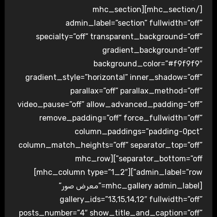
[/mhc_section][mhc_section
admin_label=”section” fullwidth=”off”
specialty=”off” transparent_background=”off”
gradient_background=”off”
background_color=”#f9f9f9″
gradient_style=”horizontal” inner_shadow=”off”
parallax=”off” parallax_method=”off”
video_pause=”off” allow_advanced_padding=”off”
remove_padding=”off” force_fullwidth=”off”
column_paddings=”padding-0pct”
column_match_heights=”off” separator_top=”off”
separator_bottom=”off”][mhc_row
admin_label=”row”][mhc_column type=”1_2″]
[mhc_gallery admin_label=”معرض صور”
gallery_ids=”13,15,14,12″ fullwidth=”off”
posts_number=”4″ show_title_and_caption=”off”