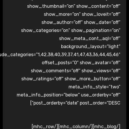
show_thumbnail=”on” show_content=”off”
show_more=”on” show_loveit=”off”
show_author=”off” show_date=”off”
show_categories=”on” show_pagination=”on”
show_meta_cont_aql=”off”
background_layout=”light”
ude_categories=”1,42,38,40,39,37,41,47,43,36,44,45,46″
offset_posts=”0″ show_avatar=”off”
show_comments=”off” show_views=”off”
show_ratings=”off” show_more_button=”off”
meta_info_style=”two”
meta_info_position=”below” use_orderby=”off”
post_orderby=”date” post_order=”DESC”]
[/mhc_blog][/mhc_column][/mhc_row]