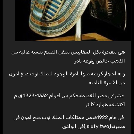
هى معجزة بكل المقاييس متقن الصنع بنسبه عاليه من
الذهب خالص ونوعه نادر
و به أحجار كريمة منها نادرة الوجود للملك توت عنخ امون
من الأسرة الثامنة
عشرفي مصر القديمةحكم بين أعوام 1332-1323 ق م
اكتشفه هوارد كارتر
في عام 1922ضمن ممتلكات الملك توت عنخ امون في
مقبرته(sixty two )فى الوادى