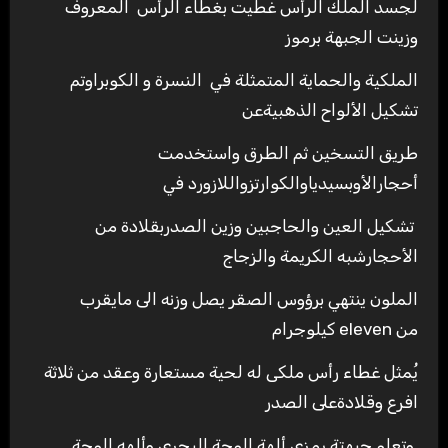
لجسد الملك الرأس غطيت بغطاء الرأس المعروف
وزينت الجبهة برموز
الملكية والحماية المتمثلة في النسرة و الكوبراوتم
تشكيل الألواح الذهبيةعن
طريق التسخين ثم الطرق واستخدمت
أحجارالأوبسيدياوالكوارتزواللازورد في
تشكيل العين والحاجبين وزين الصدربقلادة من
الأحجارشبه الكريمة والزجاج
الملون ينتهي برؤوس الصقر يصل وزنه الى مايقرب
من eleven كيلوجرام
يُمثل غطاء رأس ملكى له لحية مستعارة وعقد من ثلاثة
افرع وقلادةعلى الصدر
وتعلو جبهتة رمزى ألهة الوجة البحرى وألهه الوجة