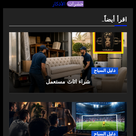
حشرات
الأذكار
اقرأ أيضاً..
دليل السياح
شراء اثاث مستعمل
دليل السياح