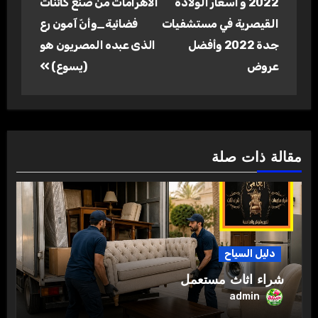
2022 و اسعار الولادة
الأهرامات من صُنع كائنات
القيصرية في مستشفيات
فضائية_وأنّ آمون رع
جدة 2022 وأفضل
الذى عبده المصريون هو
عروض
(يسوع)
مقالة ذات صلة
دليل السياح
شراء اثاث مستعمل
admin