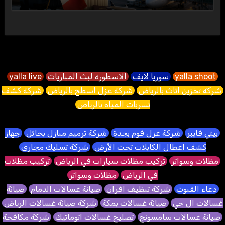
yalla shoot
سوريا لايف
الاسطورة لبث المباريات
yalla live
شركة تخزين اثاث بالرياض
شركة عزل اسطح بالرياض
شركة كشف
تسربات المياه بالرياض
بيتي فايبر
شركة عزل فوم بجدة
شركة ترميم منازل بحائل
جهاز
كشف اعطال الكابلات تحت الأرض
شركة تسليك مجاري
مظلات وسواتر
تركيب مظلات سيارات في الرياض
تركيب مظلات
في الرياض
مظلات وسواتر
دعاء القنوت
شركة تنظيف افران
صيانة غسالات الدمام
صيانة
غسالات ال جي
صيانة غسالات بمكة
شركة صيانة غسالات الرياض
صيانة غسالات سامسونج
تصليح غسالات اتوماتيك
شركة مكافحة