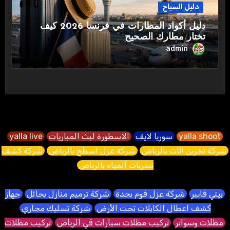
دليل السياح
دليل أكواد المطارات في فرنسا 2026 كيف
تختار مطارك الصحيح
admin
yalla shoot
سوريا لايف
الاسطورة لبث المباريات
yalla live
شركة تخزين اثاث بالرياض
شركة عزل اسطح بالرياض
شركة كشف
تسربات المياه بالرياض
بيتي فايبر
شركة عزل فوم بجدة
شركة ترميم منازل بحائل
جهاز
كشف اعطال الكابلات تحت الأرض
شركة تسليك مجاري
مظلات وسواتر
تركيب مظلات سيارات في الرياض
تركيب مظلات