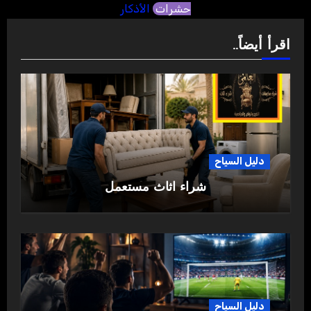
حشرات
الأذكار
اقرأ أيضاً..
دليل السياح
شراء اثاث مستعمل
دليل السياح