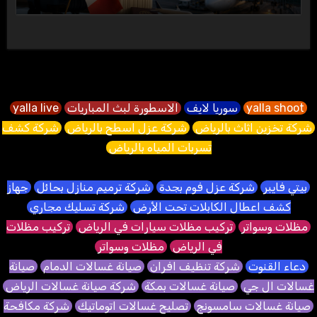
yalla shoot
سوريا لايف
الاسطورة لبث المباريات
yalla live
شركة تخزين اثاث بالرياض
شركة عزل اسطح بالرياض
شركة كشف
تسربات المياه بالرياض
بيتي فايبر
شركة عزل فوم بجدة
شركة ترميم منازل بحائل
جهاز
كشف اعطال الكابلات تحت الأرض
شركة تسليك مجاري
مظلات وسواتر
تركيب مظلات سيارات في الرياض
تركيب مظلات
في الرياض
مظلات وسواتر
دعاء القنوت
شركة تنظيف افران
صيانة غسالات الدمام
صيانة
غسالات ال جي
صيانة غسالات بمكة
شركة صيانة غسالات الرياض
صيانة غسالات سامسونج
تصليح غسالات اتوماتيك
شركة مكافحة