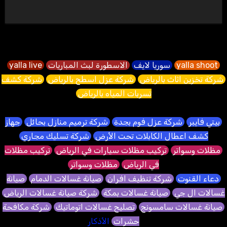
yalla shoot
سوريا لايف
الاسطورة لبث المباريات
yalla live
شركة تخزين اثاث بالرياض
شركة عزل اسطح بالرياض
شركة كشف
تسربات المياه بالرياض
بيتي فايبر
شركة عزل فوم بجدة
شركة ترميم منازل بحائل
جهاز
كشف اعطال الكابلات تحت الأرض
شركة تسليك مجاري
مظلات وسواتر
تركيب مظلات سيارات في الرياض
تركيب مظلات
في الرياض
مظلات وسواتر
دعاء القنوت
شركة تنظيف افران
صيانة غسالات الدمام
صيانة
غسالات ال جي
صيانة غسالات بمكة
شركة صيانة غسالات الرياض
صيانة غسالات سامسونج
تصليح غسالات اتوماتيك
شركة مكافحة
حشرات
الأذكار