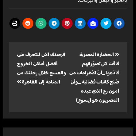
بالخير واليمن والبركات
.
تصفّح
الحضارة المصرية
فرصتك الآن للتعرف على
المقالات
فاقت كل تصوّراتهم
أفضل أماكن الخروج
فادّعوا_أنَّ الأهرامات من
والفسح خلال رحلتك من
صُنع كائنات فضائية_وأنّ
المنامة إلى القاهرة
آمون رع الذى عبده
المصريون هو (يسوع)