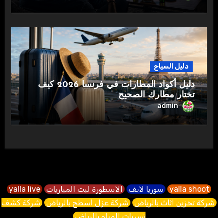
دليل السياح
دليل أكواد المطارات في فرنسا 2026 كيف
تختار مطارك الصحيح
admin
yalla shoot
سوريا لايف
الاسطورة لبث المباريات
yalla live
شركة تخزين اثاث بالرياض
شركة عزل اسطح بالرياض
شركة كشف
تسربات المياه بالرياض