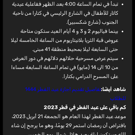
تبدأ في تمام الساعة 4:00 بعد الظهر ففاعلية عيدية
كاتار للأطفال في الشارع الرئيسي في كتارا من ناحية
الجنوب (شارع شكسبير
).
بينما فياليوم 2 و 3 و 4 أيام العيد ستكون متاحة
عروض قبة الثريا بلانيتاريوم من الساعة الخامسة ليلا
حتى السابعة ليلا بمحيط منطقة 41 مبنى
.
سيتم عرض مسرحية حلالهم دلالهم في دور العرض
من 10 الى 14 (مايو) في تمام الساعة السابعة مساءا
على المسرح الدرامي بكتارا
.
شاهد أيضًا
:
تفاصيل تقديم اجازة عيد الفطر 1444
للطلاب
كم باقي على عيد الفطر في قطر 2023
موعد عيد الفطر لهذا العام هو الجمعة 21 أبريل 2023،
بافتراض أن رمضان استمر 29 يومًا، وهو ما يرجح إن شاء
الله وستكون ليلة رصد هلال شوال يوم الخميس