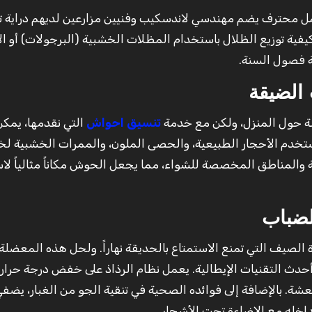
 محترف يضم مهندسي لاندسكيب وفنيين مزارعين لديهم دراية ت
كيفية توزيع الظلال باستخدام المظلات الخشبية (البرجولات) أو ا
ة فصول السنة.
الضيقة
ة حول المنزل، ولكن مع خدمة
تنسيق احواش
التي نقدمها، يمكن
ستخدم الأحجار الطبيعية، والحصى الملون، والممرات الخشبية لخ
 والمناطق المخصصة للشواء، مما يجعل الحوش مكاناً مثالياً لا
الضباب
لصيف التي تمنع الاستمتاع بالحديقة نهاراً. ولحل هذه المعضلة،
حدث التقنيات الإيطالية. يعمل نظام الرذاذ على خفض درجة حرارة
 لطيفة ومنعشة. بالإضافة إلى فوائده الصحية في تنقية الجو من الغبار، يضف
اخله مع الإضاءة تحت الأشجار.