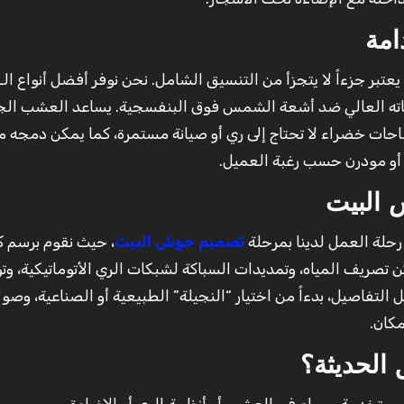
امة
عتبر جزءاً لا يتجزأ من التنسيق الشامل. نحن نوفر أفضل أنواع الـ
باته العالي ضد أشعة الشمس فوق البنفسجية. يساعد العشب الج
حات خضراء لا تحتاج إلى ري أو صيانة مستمرة، كما يمكن دمجه م
ي أو مودرن حسب رغبة العميل.
 البيت
حلة العمل لدينا بمرحلة
تصميم حوش البيت
، حيث نقوم برسم ك
ن تصريف المياه، وتمديدات السباكة لشبكات الري الأتوماتيكية، وتو
 التفاصيل، بدءاً من اختيار “النجيلة” الطبيعية أو الصناعية، وصولاً
مكان.
 الحديثة؟