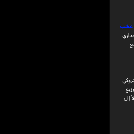
عشب
داري
ع
روكي
زيع
 إلى