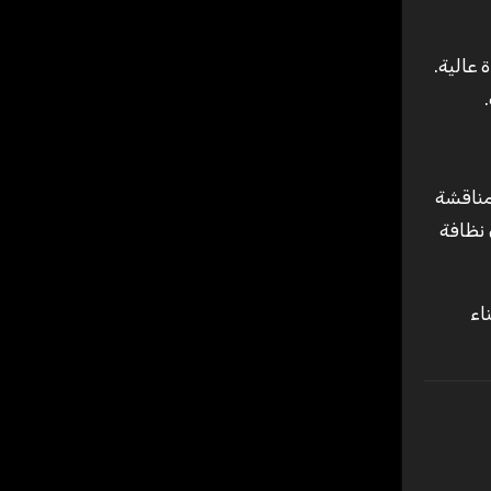
 عالية.
مناقشة
 نظافة
اء