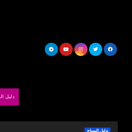
لتجاوز
لى
لمحتوى
دليل ال
دليل السياح