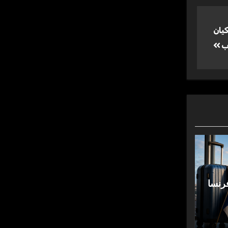
كيان
ب
رنسا