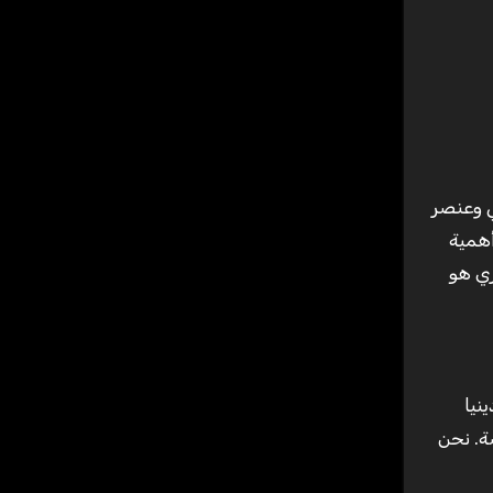
أهمية
ري هو
نيا
ة. نحن