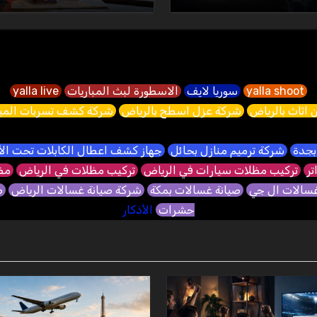
yalla shoot
سوريا لايف
الاسطورة لبث المباريات
yalla live
 اثاث بالرياض
شركة عزل اسطح بالرياض
شركة كشف تسربات الميا
بجدة
شركة ترميم منازل بحائل
جهاز كشف اعطال الكابلات تحت ا
تر
تركيب مظلات سيارات في الرياض
تركيب مظلات في الرياض
مظل
غسالات ال جي
صيانة غسالات بمكة
شركة صيانة غسالات الرياض
ص
حشرات
الأذكار