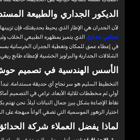
الديكور الجداري والطبيعة المستد
لأن الجدران هي الإطار الذي يحيط بحديقتك، فإن تزيينها ي
صناعي جداري
الذي يتميز بمظهره الطبيعي الخلاب وث
في إعطاء عمق للمكان وتغطية الجدران الخرسانية بمسا
الشلالات الجدارية والبراويز الخشبية لإعطاء طابع ريف
الأسس الهندسية في تصميم حوش
التخطيط السليم هو سر نجاح أي حديقة مستدامة. تبدأ ر
أولي ثم مخططات ثلاثية الأبعاد. نراعي في التصميم أماك
نقاط الإضاءة بشكل يبرز جمال النباتات ليلاً. نحن نهتم بكل
اختيار الزهور الموسمية التي تضفي ألواناً مبهجة على ال
لماذا يفضل العملاء شركة الحدائق