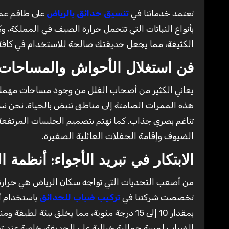
تعتمد خدماتنا في
تنسيق حدائق بالرياض
على طاقم عمل
بأنواع النباتات التي تتحمل حرارة الصيف في المملكة، و
الكثيفة، مما يجعل حديقتك صالحة للاستخدام في كاف
فن استغلال الأحواش والمساحات 
يعاني الكثير من أصحاب الفلل من وجود مساحات مهمل
هذه الممرات الصامتة إلى مناطق تنبض بالحياة. نحن ن
تناغم بصري جذاب. كما نهتم بتصميم الجلسات المرتفعة
الضيوف وإقامة الحفلات العائلية الصغيرة.
الابتكار في تبريد الأجواء: أنظمة 
من أصعب التحديات التي تواجه سكان الرياض هي حرارة ا
تخصصت شركتنا في
تركيب ضباب للحدائق
باستخدام أ
بمقدار 10 إلى 15 درجة مئوية، مما يخلق بيئة
الضباب لمسة جمالية خيالية على الحديقة، خاصة عند تد