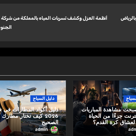
بالرياض
أنظمة العزل وكشف تسربات المياه بالمملكة من شركة 
الجنو
لسياح
دليل السياح
صبحت مشاهدة المباريات
دليل أكواد المطارات في ف
نترنت جزءًا من الحياة
2026 كيف تختار مطارك
 لعشاق كرة القدم؟
الصحيح
admin
adm