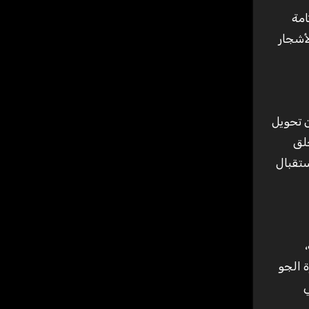
امة
لأشجار
 تحويل
لق
ستقبال
 الجو
ي