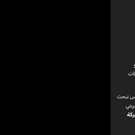
ثاث
اس تبحث
ربتي
كة