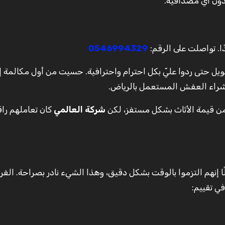
بدون أي مصداقية.
ا. تواصلت على الرقم:
0546994329
ل حتى ردوا عليّ بكل احترام واحترافية. حسيت من أول مكالمة إ
شراء العفش المستعمل بالرياض.
 قيمة الأثاث بشكل مستفز، لكن
شركة العالمي
كان تعاملهم راق
ًا إنهم التزموا بالوقت بشكل دقيق، وهذا الشيء نادر بصراحة. الف
ي تقييم: