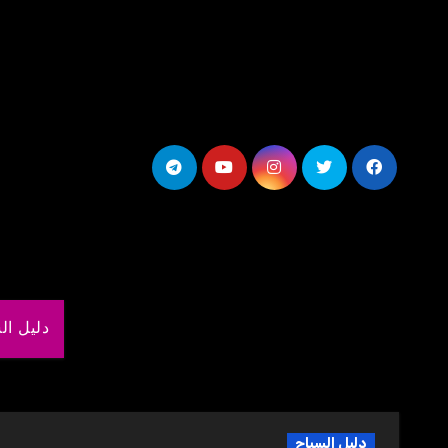
لتجاوز
لى
لمحتوى
دليل ال
دليل السياح