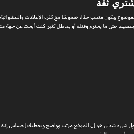
شتري ثقة
لموضوع بيكون متعب جدًا، خصوصًا مع كثرة الإعلانات والعشوائية 
هم حتى ما يحترم وقتك أو يماطل كثير. كنت أبحث عن جهة 
أول شيء شدني هو إن الموقع مرتب وواضح ويعطيك إحساس إنك 