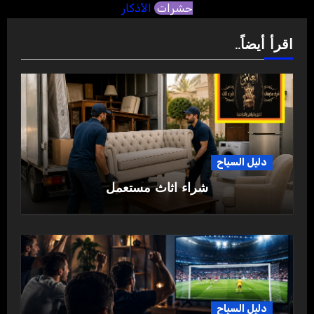
حشرات
الأذكار
اقرأ أيضاً..
دليل السياح
شراء اثاث مستعمل
دليل السياح