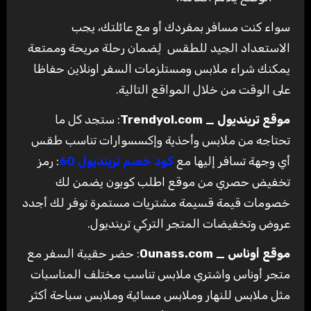
سواء كنت مسافر بمفردك أو مع عائلتك، يجب
الاستعداد الجيد للطقس لِضمان رحلة مريحة وممتعة
يمكنك شراء ملابس ومستلزمات السفر اونلاين حفاظا
على الوقت من خلال المواقع التالية.
موقع ترينديول _ Trendyol.com
: ستجد كل ما
تحتاجه من ملابس وأحذية وإكسسوارات تناسب طقس
أي وجهة تسافر إليها مع
كود خصم ترينديول 60
: رمز
تخفيض حصري من موقع اطلب كوبون يضمن لك
خصومات قيمة قسيمة مشتريات مستمرة توفر لك أجدد
عروض وتخفيضات المتجر التركي ترينديول.
موقع أوناس _ Ounass.com
: حضر حقيبة السفر مع
متجر أوناس واشتري ملابس تناسب مختلف المناسبات
مثل ملابس للنهار وملابس مسائية وملابس سباحة أكثر