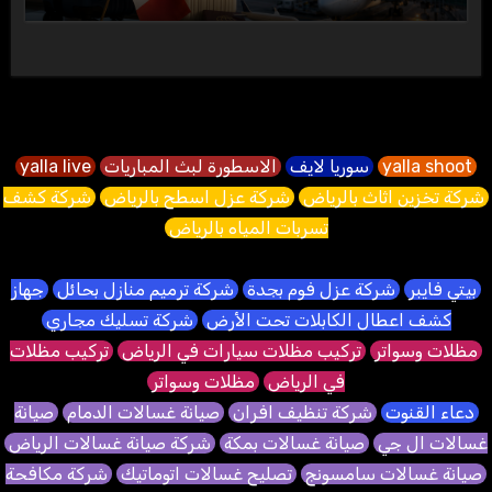
yalla shoot
سوريا لايف
الاسطورة لبث المباريات
yalla live
شركة تخزين اثاث بالرياض
شركة عزل اسطح بالرياض
شركة كشف
تسربات المياه بالرياض
بيتي فايبر
شركة عزل فوم بجدة
شركة ترميم منازل بحائل
جهاز
كشف اعطال الكابلات تحت الأرض
شركة تسليك مجاري
مظلات وسواتر
تركيب مظلات سيارات في الرياض
تركيب مظلات
في الرياض
مظلات وسواتر
دعاء القنوت
شركة تنظيف افران
صيانة غسالات الدمام
صيانة
غسالات ال جي
صيانة غسالات بمكة
شركة صيانة غسالات الرياض
صيانة غسالات سامسونج
تصليح غسالات اتوماتيك
شركة مكافحة