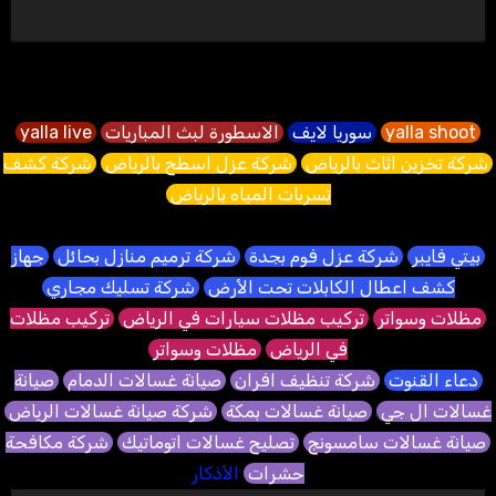
yalla shoot
سوريا لايف
الاسطورة لبث المباريات
yalla live
شركة تخزين اثاث بالرياض
شركة عزل اسطح بالرياض
شركة كشف
تسربات المياه بالرياض
بيتي فايبر
شركة عزل فوم بجدة
شركة ترميم منازل بحائل
جهاز
كشف اعطال الكابلات تحت الأرض
شركة تسليك مجاري
مظلات وسواتر
تركيب مظلات سيارات في الرياض
تركيب مظلات
في الرياض
مظلات وسواتر
دعاء القنوت
شركة تنظيف افران
صيانة غسالات الدمام
صيانة
غسالات ال جي
صيانة غسالات بمكة
شركة صيانة غسالات الرياض
صيانة غسالات سامسونج
تصليح غسالات اتوماتيك
شركة مكافحة
حشرات
الأذكار