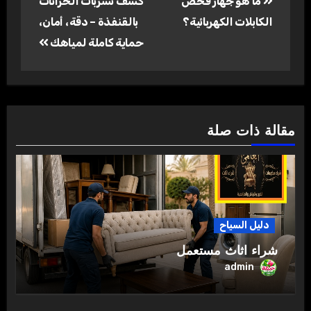
ما هو جهاز فحص
كشف تسربات الخزانات
المقالات
الكابلات الكهربائية؟
بالقنفذة – دقة، أمان،
حماية كاملة لمياهك
مقالة ذات صلة
دليل السياح
شراء اثاث مستعمل
admin