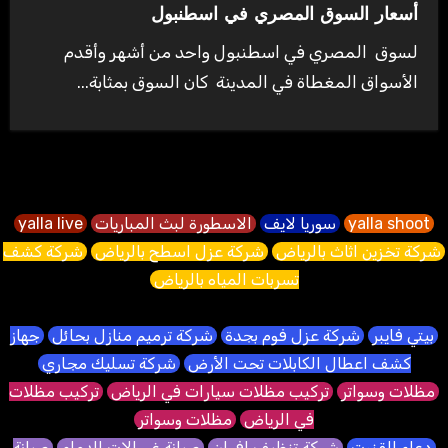
أسعار السوق المصري في اسطنبول
لسوق المصري في اسطنبول واحد من أشهر وأقدم
الأسواق المغطاة في المدينة كان السوق بمثابة...
yalla shoot
سوريا لايف
الاسطورة لبث المباريات
yalla live
شركة تخزين اثاث بالرياض
شركة عزل اسطح بالرياض
شركة كشف
تسربات المياه بالرياض
بيتي فايبر
شركة عزل فوم بجدة
شركة ترميم منازل بحائل
جهاز
كشف اعطال الكابلات تحت الأرض
شركة تسليك مجاري
مظلات وسواتر
تركيب مظلات سيارات في الرياض
تركيب مظلات
في الرياض
مظلات وسواتر
دعاء القنوت
شركة تنظيف افران
صيانة غسالات الدمام
صيانة