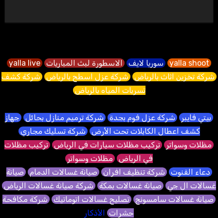
yalla shoot
سوريا لايف
الاسطورة لبث المباريات
yalla live
شركة تخزين اثاث بالرياض
شركة عزل اسطح بالرياض
شركة كشف
تسربات المياه بالرياض
بيتي فايبر
شركة عزل فوم بجدة
شركة ترميم منازل بحائل
جهاز
كشف اعطال الكابلات تحت الأرض
شركة تسليك مجاري
مظلات وسواتر
تركيب مظلات سيارات في الرياض
تركيب مظلات
في الرياض
مظلات وسواتر
دعاء القنوت
شركة تنظيف افران
صيانة غسالات الدمام
صيانة
غسالات ال جي
صيانة غسالات بمكة
شركة صيانة غسالات الرياض
صيانة غسالات سامسونج
تصليح غسالات اتوماتيك
شركة مكافحة
حشرات
الأذكار