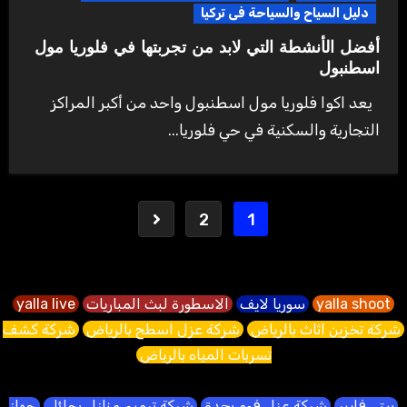
دليل السياح والسياحة فى تركيا
أفضل الأنشطة التي لابد من تجربتها في فلوريا مول
اسطنبول
يعد اكوا فلوريا مول اسطنبول واحد من أكبر المراكز
التجارية والسكنية في حي فلوريا...
Posts
2
1
pagination
yalla shoot
سوريا لايف
الاسطورة لبث المباريات
yalla live
شركة تخزين اثاث بالرياض
شركة عزل اسطح بالرياض
شركة كشف
تسربات المياه بالرياض
بيتي فايبر
شركة عزل فوم بجدة
شركة ترميم منازل بحائل
جهاز