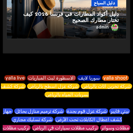
دليل السياح
دليل أكواد المطارات في فرنسا 2026 كيف
تختار مطارك الصحيح
admin
yalla shoot
سوريا لايف
الاسطورة لبث المباريات
yalla live
شركة تخزين اثاث بالرياض
شركة عزل اسطح بالرياض
شركة كشف
تسربات المياه بالرياض
بيتي فايبر
شركة عزل فوم بجدة
شركة ترميم منازل بحائل
جهاز
كشف اعطال الكابلات تحت الأرض
شركة تسليك مجاري
مظلات وسواتر
تركيب مظلات سيارات في الرياض
تركيب مظلات