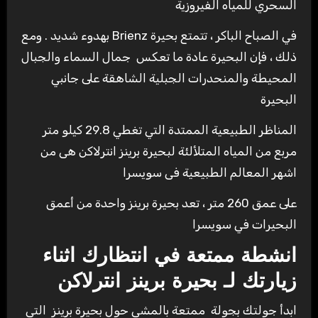
السحري للمياه الفيروزية
في الصباح الباكر ، تتمتع بحيرة Brienz بهدوء شديد . ومع
ذلك ، فإن البحيرة عادة ما تعكس جمال السماء والجبال
المحيطة والمنحدرات الجبلية الشاهقة على جانبي
البحيرة
المناظر الطبيعية الممتدة التي تغطي 29.8 كيلو متر
مربع من المياه المتلألئة لبحيرة برينز انترلاكن هى من
اشهر المعالم الطبيعية فى سويسرا
على عمق 260 متر ، تعد بحيرة برينز واحدة من أعمق
البحيرات في سويسرا
انشطة ممتعة في انتظارك اثناء
زيارتك لـ بحيرة برينز
انترلاكن
ابدأ جولتك بجولة ممتعة بالمشي حول بحيرة برينز التي