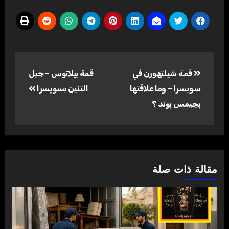
تصفّح
قمة شيلتهورن في
قمة بيلاتوس – جبل
المقالات
سويسرا – وما علاقتها
التنين بسويسرا
بجيمس بوند ؟
مقالة ذات صلة