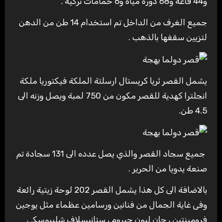
و44 قاعة و68 دورة مياه و6 حمامات تركية .
جميع الغرف من الداخل تم استخدام 14 طن من الدهن
لتزيين سقفها بالذهب .
يشمل القصر ثريا كريستال ارسلتة الملكة فيكتوريا ملكة
انجلترا كهدية للقصر مكون من 750 لمبة ويصل وزنه الى
4.5 طن.
جميع سجاد القصر والذي يصل عدده الى 131 سجادة تم
صنعة يدويا من الحرير .
بالاضافة الى كل هذا يشمل القصر 202 لوحة زيتية رائعة
وفى غاية الجمال من فنانين ورسامين عظماء مثل يوجين
فرومينتين ، جان ليون جيروم ، ستانيسلاف شليبوسكي