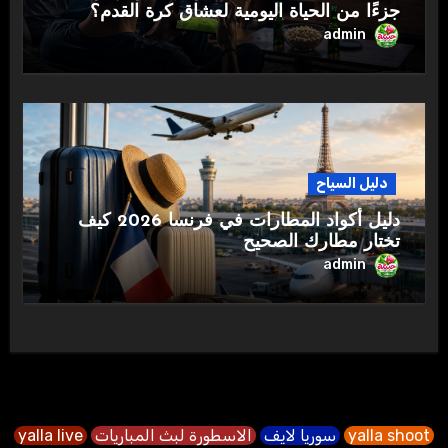
جزءًا من الحياة اليومية لعشاق كرة القدم؟
admin
دليل السياح
دليل أكواد المطارات في فرنسا 2026 كيف
تختار مطارك الصحيح
admin
yalla shoot
سوريا لايف
الاسطورة لبث المباريات
yalla live