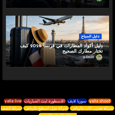
دليل السياح
دليل أكواد المطارات في فرنسا 2026 كيف
تختار مطارك الصحيح
admin
yalla shoot
سوريا لايف
الاسطورة لبث المباريات
yalla live
شركة تخزين اثاث بالرياض
شركة عزل اسطح بالرياض
شركة كشف