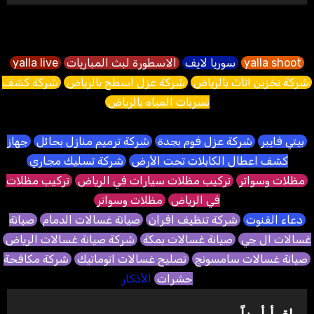
yalla shoot
سوريا لايف
الاسطورة لبث المباريات
yalla live
شركة تخزين اثاث بالرياض
شركة عزل اسطح بالرياض
شركة كشف
تسربات المياه بالرياض
بيتي فايبر
شركة عزل فوم بجدة
شركة ترميم منازل بحائل
جهاز
كشف اعطال الكابلات تحت الأرض
شركة تسليك مجاري
مظلات وسواتر
تركيب مظلات سيارات في الرياض
تركيب مظلات
في الرياض
مظلات وسواتر
دعاء القنوت
شركة تنظيف افران
صيانة غسالات الدمام
صيانة
غسالات ال جي
صيانة غسالات بمكة
شركة صيانة غسالات الرياض
صيانة غسالات سامسونج
تصليح غسالات اتوماتيك
شركة مكافحة
حشرات
الأذكار