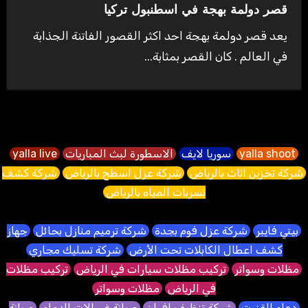
قصر دولمة بهجة في اسطنبول تركيا
يعد قصر دولمة بهجة احد اكثر القصور الفاتنة الجذابة
في العالم . كان القصر بمثابة...
yalla shoot
سوريا لايف
الاسطورة لبث المباريات
yalla live
شركة تخزين اثاث بالرياض
شركة عزل اسطح بالرياض
شركة كشف
تسربات المياه بالرياض
بيتي فايبر
شركة عزل فوم بجدة
شركة ترميم منازل بحائل
جهاز
كشف اعطال الكابلات تحت الأرض
شركة تسليك مجاري
مظلات وسواتر
تركيب مظلات سيارات في الرياض
تركيب مظلات
في الرياض
مظلات وسواتر
دعاء القنوت
شركة تنظيف افران
صيانة غسالات الدمام
صيانة