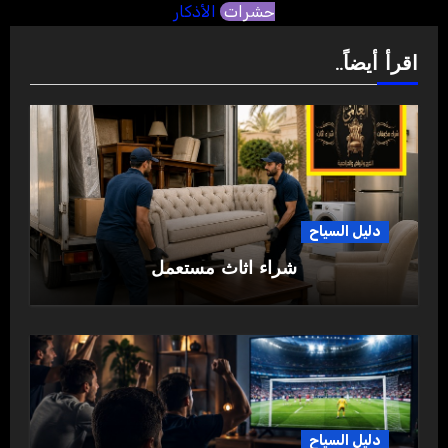
حشرات
الأذكار
اقرأ أيضاً..
دليل السياح
شراء اثاث مستعمل
دليل السياح