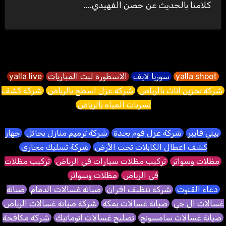
كلامنا بالحديث عن حصن الفهيدي....
yalla shoot
سوريا لايف
الاسطورة لبث المباريات
yalla live
شركة تخزين اثاث بالرياض
شركة عزل اسطح بالرياض
شركة كشف
تسربات المياه بالرياض
بيتي فايبر
شركة عزل فوم بجدة
شركة ترميم منازل بحائل
جهاز
كشف اعطال الكابلات تحت الأرض
شركة تسليك مجاري
مظلات وسواتر
تركيب مظلات سيارات في الرياض
تركيب مظلات
في الرياض
مظلات وسواتر
دعاء القنوت
شركة تنظيف افران
صيانة غسالات الدمام
صيانة
غسالات ال جي
صيانة غسالات بمكة
شركة صيانة غسالات الرياض
صيانة غسالات سامسونج
تصليح غسالات اتوماتيك
شركة مكافحة