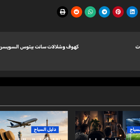
ت
كهوف وشلالات سانت بيتوس السويسري
لسياح
دليل السياح