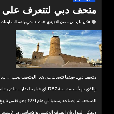
متحف دبي لتتعرف على تا
#كل ما يخص حصن الفهيدي
,
#متحف دبي وأهم المعلومات
متحف دبي, حينما نتحدث عن هذا المتحف يجب ان نبدأ
والذي تم تأسيسه سنة 1787 اي قبل ما يقارب مائتي عام.
المتحف تم إفتتاحه رسميا في عام 1971 وهو نفس تاريخ تأسيس دولة الإمارات.
ويمكن القول بأن الهدف الرئيسي والاساسي من تأسيس 