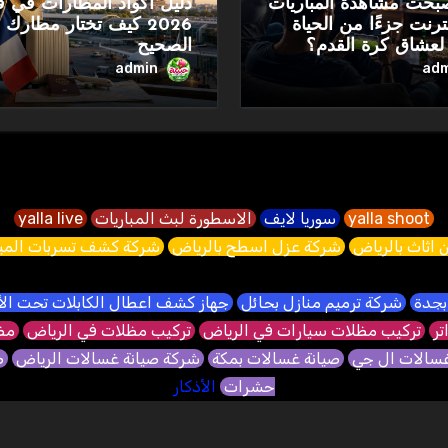
صبحت مشاهدة المباريات
دليل أكواد المطارات في ف
نترنت جزءًا من الحياة
2026 كيف تختار مطارك
 لعشاق كرة القدم؟
الصحيح
admin
adm
yalla shoot
سوريا لايف
الاسطورة لبث المباريات
yalla live
 اثاث بالرياض
شركة عزل اسطح بالرياض
شركة كشف تسربات الميا
بجدة
شركة ترميم منازل بحائل
جهاز كشف اعطال الكابلات تحت ا
تر
تركيب مظلات سيارات في الرياض
تركيب مظلات في الرياض
مظل
غسالات ال جي
صيانة غسالات بمكة
شركة صيانة غسالات الرياض
ص
حشرات
الأذكار