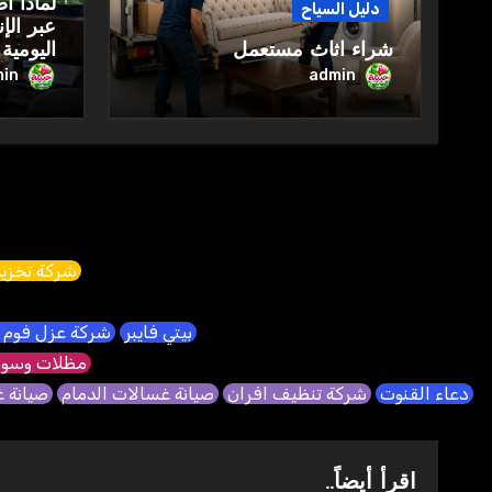
لماذا أ
دليل السياح
عبر الإ
شراء اثاث مستعمل
اليومية
in
admin
شركة تخزين
بيتي فايبر
شركة عزل فوم 
مظلات وسوا
دعاء القنوت
شركة تنظيف افران
صيانة غسالات الدمام
صيانة 
اقرأ أيضاً..