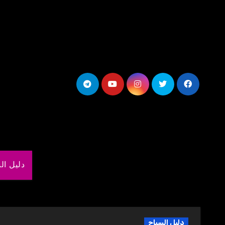
لتجاوز
لى
لمحتوى
دليل ال
دليل السياح