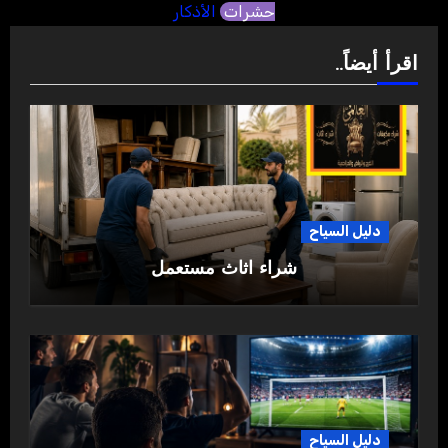
حشرات
الأذكار
اقرأ أيضاً..
دليل السياح
شراء اثاث مستعمل
دليل السياح