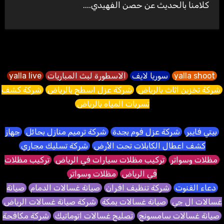
كلامنا بالحديث عن حصن الفهيدي....
yalla shoot
سوريا لايف
الاسطورة لبث المباريات
yalla live
شركة تخزين اثاث بالرياض
شركة عزل اسطح بالرياض
شركة كشف
تسربات المياه بالرياض
بيتي فايبر
شركة عزل فوم بجدة
شركة ترميم منازل بحائل
جهاز
كشف اعطال الكابلات تحت الأرض
شركة تسليك مجاري
مظلات وسواتر
تركيب مظلات سيارات في الرياض
تركيب مظلات
في الرياض
مظلات وسواتر
دعاء القنوت
شركة تنظيف افران
صيانة غسالات الدمام
صيانة
غسالات ال جي
صيانة غسالات بمكة
شركة صيانة غسالات الرياض
صيانة غسالات سامسونج
تصليح غسالات اتوماتيك
شركة مكافحة