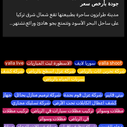
جودة بأرخص سعر
مدينة طرابزون ساحرة بطبيعتها تقع شمال شرق تركيا
على ساحل البحر الأسود وتتمتع بجو هادئ ورائع،تشتهر...
yalla shoot
سوريا لايف
الاسطورة لبث المباريات
yalla live
شركة تخزين اثاث بالرياض
شركة عزل اسطح بالرياض
شركة كشف
تسربات المياه بالرياض
بيتي فايبر
شركة عزل فوم بجدة
شركة ترميم منازل بحائل
جهاز
كشف اعطال الكابلات تحت الأرض
شركة تسليك مجاري
مظلات وسواتر
تركيب مظلات سيارات في الرياض
تركيب مظلات
في الرياض
مظلات وسواتر
دعاء القنوت
شركة تنظيف افران
صيانة غسالات الدمام
صيانة