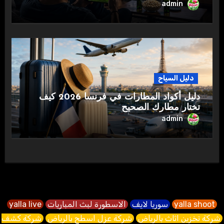
admin
دليل السياح
دليل أكواد المطارات في فرنسا 2026 كيف
تختار مطارك الصحيح
admin
yalla shoot
سوريا لايف
الاسطورة لبث المباريات
yalla live
شركة تخزين اثاث بالرياض
شركة عزل اسطح بالرياض
شركة كشف