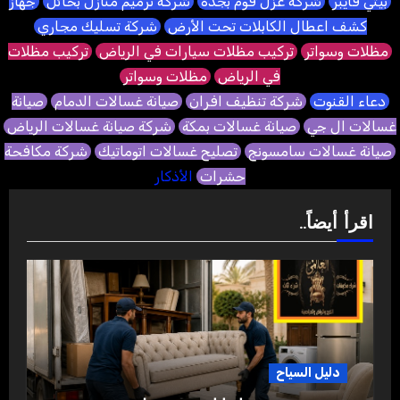
بيتي فايبر
شركة عزل فوم بجدة
شركة ترميم منازل بحائل
جهاز
كشف اعطال الكابلات تحت الأرض
شركة تسليك مجاري
مظلات وسواتر
تركيب مظلات سيارات في الرياض
تركيب مظلات
في الرياض
مظلات وسواتر
دعاء القنوت
شركة تنظيف افران
صيانة غسالات الدمام
صيانة
غسالات ال جي
صيانة غسالات بمكة
شركة صيانة غسالات الرياض
صيانة غسالات سامسونج
تصليح غسالات اتوماتيك
شركة مكافحة
حشرات
الأذكار
اقرأ أيضاً..
دليل السياح