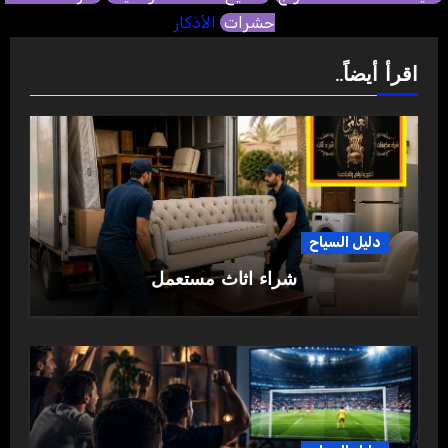
حشرات
الأذكار
اقرأ أيضاً..
دليل السياح
شراء اثاث مستعمل