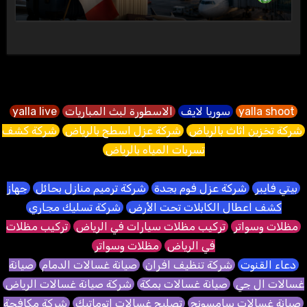
yalla shoot
سوريا لايف
الاسطورة لبث المباريات
yalla live
شركة تخزين اثاث بالرياض
شركة عزل اسطح بالرياض
شركة كشف
تسربات المياه بالرياض
بيتي فايبر
شركة عزل فوم بجدة
شركة ترميم منازل بحائل
جهاز
كشف اعطال الكابلات تحت الأرض
شركة تسليك مجاري
مظلات وسواتر
تركيب مظلات سيارات في الرياض
تركيب مظلات
في الرياض
مظلات وسواتر
دعاء القنوت
شركة تنظيف افران
صيانة غسالات الدمام
صيانة
غسالات ال جي
صيانة غسالات بمكة
شركة صيانة غسالات الرياض
صيانة غسالات سامسونج
تصليح غسالات اتوماتيك
شركة مكافحة