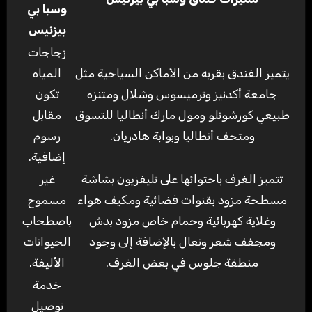
وسبا بي
بيزنيس
زجاجات
يتميز الفندق بقربه من الأماكن السياحية مثل
المياه
جامعة أكدنيز وترميسوس وشلال ومتنزه
تكون
طبيعي كورشونلو ومول مارك أنطاليا للتسوق
مقابل
ومتحف أنطاليا وبوابة هادريان.
رسوم
إضافية.
تتميز الغرف باحتوائها على تليفزيون بشاشة
غير
مسطحة مزود بقنوات فضائية ومكيف هواء
مسموح
وغلاية كهربائية وحمام خاص مزود بدش
باصطحاب
ومجفف شعر ونعال بالإضافة إلى وجود
الحيوانات
منطقة جلوس في بعض الغرف.
الأليفة.
خدمة
توصيل