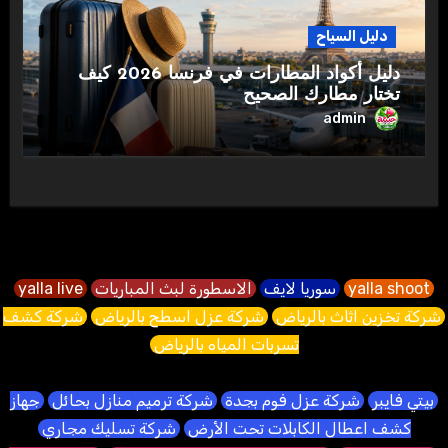
دليل السياح
دليل أكواد المطارات في فرنسا 2026 كيف
تختار مطارك الصحيح
admin
yalla shoot
سوريا لايف
الاسطورة لبث المباريات
yalla live
شركة تخزين اثاث بالرياض
شركة عزل اسطح بالرياض
شركة كشف
تسربات المياه بالرياض
بيتي فايبر
شركة عزل فوم بجدة
شركة ترميم منازل بحائل
جهاز
كشف اعطال الكابلات تحت الأرض
شركة تسليك مجاري