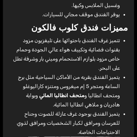
وغسيل الملابس وكيها.
يوفر الفندق موقف مجاني للسيارات.
مميزات فندق كلوب فالكون
تتميز غرف الفندق باحتوائها على تليفزيون مزود
بقنوات فضائية وتكييف هواء عالي الجودة وحمام
خاص مزود بلوازم الاستحمام وميني بار وشرفة تطل
على البحر.
يتميز الفندق بقربه من الأماكن السياحية مثل برج
الساعة ومتجر 5 إم ميغروس ومتنزه كاراليوغلو
ومتحف انطاليا و
متحف انطاليا المائي
وبوابة
هادريان و ملاهي انطاليا المائية.
يتميز الفندق بوجود غرف عازلة للصوت وجناح
للعرسان ومرافق لكبار الشخصيات ومرافق لذوي
الاحتياجات الخاصة.