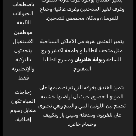
باصطحاب
وغرف لغير المدخنين وغرف عائلية وجناح
الحيوانات
للعرسان ومكان مخصص للتدخين.
الأليفة.
موظفين
يتميز الفندق بقربه من الأماكن السياحية
الاستقبال
مثل متحف انطاليا و جامعة أكدنيز وبرج
يتحدثون
الساعة و
بوابة هادريان
ومسرح انطاليا
بالتركية
المفتوح.
والإنجليزية
فقط.
يتميز الفندق بغرفه التي تم تصميمها على
زجاجات
المزيج العصري حيث أن اراضيها خشبية
المياه تكون
تجمع بين اللونين البني والبيج وهي تحتوي
مقابل رسوم
على تلفزيون ومدفئة وميني بار وتكييف
إضافية.
وحمام خاص.