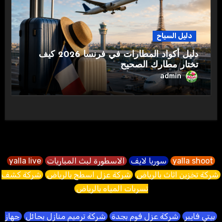
دليل السياح
دليل أكواد المطارات في فرنسا 2026 كيف
تختار مطارك الصحيح
admin
yalla shoot
سوريا لايف
الاسطورة لبث المباريات
yalla live
شركة تخزين اثاث بالرياض
شركة عزل اسطح بالرياض
شركة كشف
تسربات المياه بالرياض
بيتي فايبر
شركة عزل فوم بجدة
شركة ترميم منازل بحائل
جهاز