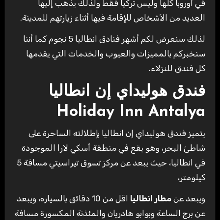
في أوروبا كلها وليس تركيا فقط ولذلك يذهب إليها
العديد من الأشخاص للإقامة فيها أثناء زيارتهم للمدينة.
لذلك سنعرض لكم أشهر فنادق انطاليا 5 نجوم كما أننا
سنخبركم بالمميزات والعيوب والخدمات التي يقدمها
كل فندق للنزلاء.
فندق هوليداي إن انطاليا
Holiday Inn Antalya
يتميز فندق هوليداي إن انطاليا بإطلالته الساحرة على
شاطئ البحر، وهو يقع في منطقة أسكي لارا الموجودة
في انطاليا، حيث يبعد عن مركز تسوق تيراسيتي مسافة 5
كيلومتر،
ويبعد عن
مطار انطاليا
اقل من 10 دقائق بالسياره، ويبعد
عن برج الساعة وبوابو هادريان والمئذنة المكسورة مسافة