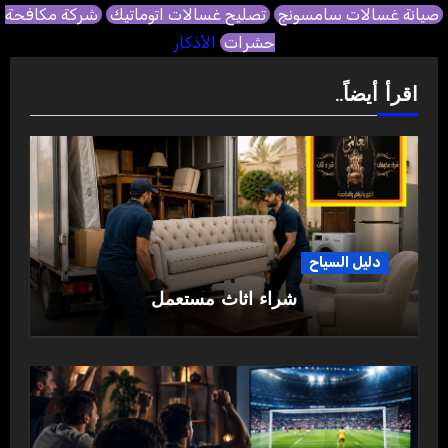
صيانة غسالات سامسونج
تصليح غسالات اتوماتيك
شركة مكافحة
حشرات
الأذكار
اقرأ أيضاً..
دليل السياح
شراء اثاث مستعمل