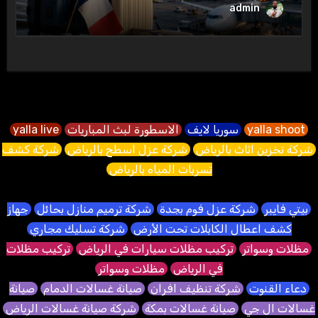
admin
yalla shoot
سوريا لايف
الاسطورة لبث المباريات
yalla live
شركة تخزين اثاث بالرياض
شركة عزل اسطح بالرياض
شركة كشف
تسربات المياه بالرياض
بيتي فايبر
شركة عزل فوم بجدة
شركة ترميم منازل بحائل
جهاز
كشف اعطال الكابلات تحت الأرض
شركة تسليك مجاري
مظلات وسواتر
تركيب مظلات سيارات في الرياض
تركيب مظلات
في الرياض
مظلات وسواتر
دعاء القنوت
شركة تنظيف افران
صيانة غسالات الدمام
صيانة
غسالات ال جي
صيانة غسالات بمكة
شركة صيانة غسالات الرياض