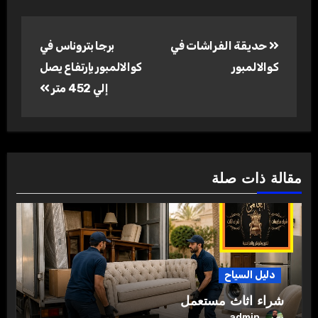
تصفّح
حديقة الفراشات في
برجا بتروناس في
المقالات
كوالالمبور
كوالالمبور بإرتفاع يصل
إلي 452 متر
مقالة ذات صلة
دليل السياح
شراء اثاث مستعمل
admin