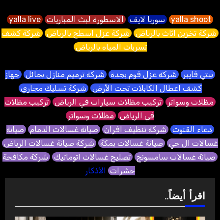
yalla shoot
سوريا لايف
الاسطورة لبث المباريات
yalla live
شركة تخزين اثاث بالرياض
شركة عزل اسطح بالرياض
شركة كشف
تسربات المياه بالرياض
بيتي فايبر
شركة عزل فوم بجدة
شركة ترميم منازل بحائل
جهاز
كشف اعطال الكابلات تحت الأرض
شركة تسليك مجاري
مظلات وسواتر
تركيب مظلات سيارات في الرياض
تركيب مظلات
في الرياض
مظلات وسواتر
دعاء القنوت
شركة تنظيف افران
صيانة غسالات الدمام
صيانة
غسالات ال جي
صيانة غسالات بمكة
شركة صيانة غسالات الرياض
صيانة غسالات سامسونج
تصليح غسالات اتوماتيك
شركة مكافحة
حشرات
الأذكار
اقرأ أيضاً..