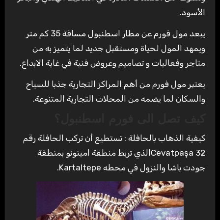
الأسود.
يبعد مول فورم عن مطار اسطنبول مسافة 35 كم متر
ويمهد المول لحياة ومستقبل جديد لما يتميز به من
متاجر وفعاليات و تصاميم وعروض فنية في غاية الابداع.
يعتبر مول فورم من أهم المراكز التجارية جذبا للسياح
والسكان لما يضمه من المحلات التجارية المتنوعة.
كيف تصل الى فورم اسطنبول؟
كيفية الذهاب بالحافلة : تستطيع أن تركب الحافلة رقم
32 Cevatpaşaالذي تربط منطقة امينونو بمنطقة
جودت باشا والنزول في محطه Kartaltepe.