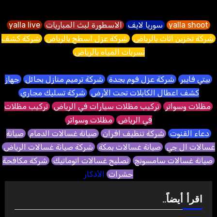
yalla shoot
سوريا لايف
الاسطورة لبث المباريات
yalla live
شركة تخزين اثاث بالرياض
شركة عزل اسطح بالرياض
شركة كشف
تسربات المياه بالرياض
بيتي فايبر
شركة عزل فوم بجدة
شركة ترميم منازل بحائل
جهاز
كشف اعطال الكابلات تحت الأرض
شركة تسليك مجاري
مظلات وسواتر
تركيب مظلات سيارات في الرياض
تركيب مظلات
في الرياض
مظلات وسواتر
دعاء القنوت
شركة تنظيف افران
صيانة غسالات الدمام
صيانة
غسالات ال جي
صيانة غسالات بمكة
شركة صيانة غسالات الرياض
صيانة غسالات سامسونج
تصليح غسالات اتوماتيك
شركة مكافحة
حشرات
الأذكار
اقرأ أيضاً..