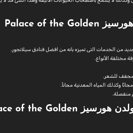
فال وكذلك لا يسمح باصطحاب الحيوانات الاليفة وهذا الشئ قد لا ي
غرف بالاس أوف ذي جولدن هورسيز Palace of the Golden
د من الخدمات التى تميزه بانه من افضل فنادق سيلانجور.
ومجفف للشعر.
انًا وكذلك المياه المعدنية مجانأ.
م منفصلة.
انواع غرف بالاس أوف ذي جولدن هورسيز the Golden