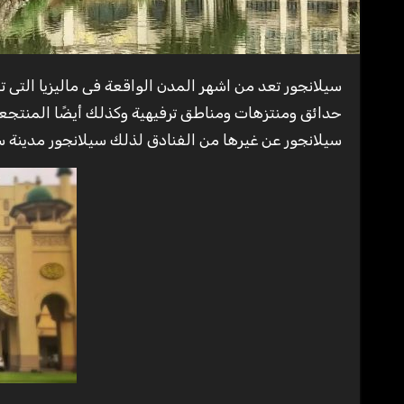
سيلانجور تعد من اشهر المدن الواقعة فى ماليزيا التى تحيط بالعاصمة كوالالمبور والتى تهتم بمجال السياحة كثيرًا لما تمتلكه من
حدائق ومنتزهات ومناطق ترفيهية وكذلك أيضًا المنتجعا
سيلانجور عن غيرها من الفنادق لذلك سيلانجور مدينة سيا