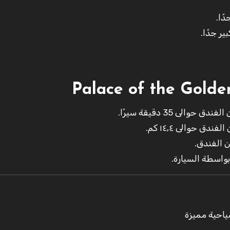
ر جدًا.
لى 35 دقيقة سيرًا.
ق حوالى ١٤٫٤ كم.
ياحية مميزة