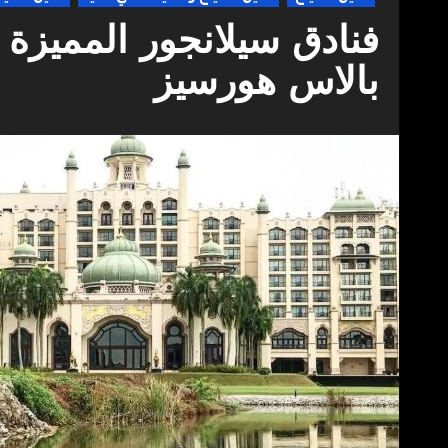
فنادق سيلانجور المميز
بالاس هورسيز