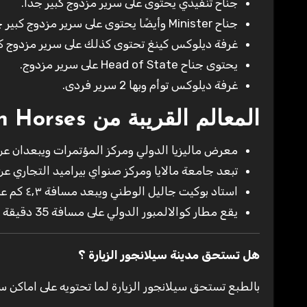
جناح تنفيذي يحتوى على سرير مزدوج كبير جدًا.
جناح Minister وأيضًا يحتوى على سرير مزدوج كبير جدًا.
غرفة ديلوكس كينغ تحتوى كذلك على سرير مزدوج كبي
يحتوى جناح Head of State على سرير مزدوج.
غرفة ديلوكس توأم وبها 2 سرير فردى.
المعالم القريبة من Palace of the Golden Horses
معرض ماليزيا الدولي ومركز المؤتمرات ويبعدان عن الفندق حوا
تبعد جامعة مالايا ومركز صنواي بيراميد التجاري عن الفند
استاد بوكيت جاليل الوطني ويبعد مسافة ٤٫٣ كم عن الفندق.
يقع مطار كوالالمبور الدولي على مسافة 35 دقيقة بواسطة السيارة.
هل تستحق مدينة سيلانجور الزيارة ؟
بالطبع تستحق سيلانجور الزيارة لما تحتويه على اماكن س