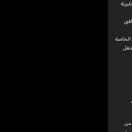
إنجليزية
افق
 الخاصة
تنقل
 من