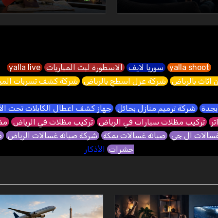
yalla shoot
سوريا لايف
الاسطورة لبث المباريات
yalla live
 اثاث بالرياض
شركة عزل اسطح بالرياض
شركة كشف تسربات الميا
بجدة
شركة ترميم منازل بحائل
جهاز كشف اعطال الكابلات تحت ا
تر
تركيب مظلات سيارات في الرياض
تركيب مظلات في الرياض
مظل
غسالات ال جي
صيانة غسالات بمكة
شركة صيانة غسالات الرياض
ص
حشرات
الأذكار