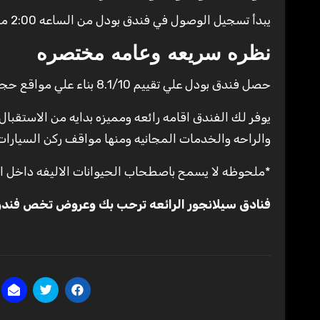
يبدأ تسجيل الوصول في فندق بودل من الساعه 2:00 مساء واخر موعد لتسجيل المغادره 12:30 مساء
نظره سريعه وعامه مختصره
حصل فندق بودل علي تقييم 8.1/10 بناء علي مواقع حجز الفنادق
يوفر لك الفندق اقامه رائعه ومميزه بدايه من الاستقبال
والراحه والخدمات المجانيه ومنها مواقف ركن السيارات 
*ملحوظه لا يسمح باصطحاب الحيوانات الاليفه داخل ا
فنادق سيلانجور الرائعه ترحب بك وعروض تخص فندق