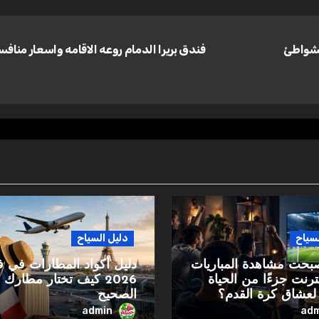
لشواطئ
فندق بريرا الدمام روعه الاقامه واسعار مناف
لسياح
دليل السياح
صبحت مشاهدة المباريات
دليل أكواد المطارات في ف
نترنت جزءًا من الحياة
2026 كيف تختار مطارك
 لعشاق كرة القدم؟
الصحيح
admin
adm