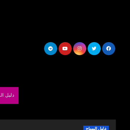
لتجاوز
لى
لمحتوى
دليل ال
دليل السياح