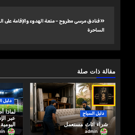
تصفّح
فنادق مرسى مطروح – متعة الهدوء والإقامة على ا
المقالات
الساحرة
مقالة ذات صلة
دليل ا
لماذا أ
دليل السياح
عبر الإ
شراء اثاث مستعمل
اليومية
in
admin