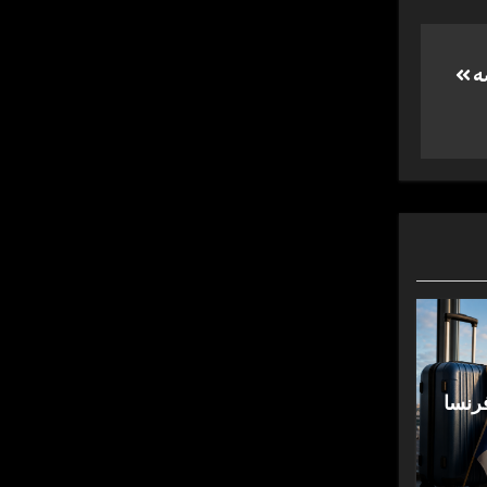
سه
رنسا