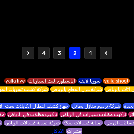
Posts
4
3
2
1
pagination
yalla shoot
سوريا لايف
الاسطورة لبث المباريات
yalla live
 اثاث بالرياض
شركة عزل اسطح بالرياض
شركة كشف تسربات الميا
بجدة
شركة ترميم منازل بحائل
جهاز كشف اعطال الكابلات تحت ا
تر
تركيب مظلات سيارات في الرياض
تركيب مظلات في الرياض
مظل
غسالات ال جي
صيانة غسالات بمكة
شركة صيانة غسالات الرياض
ص
حشرات
الأذكار