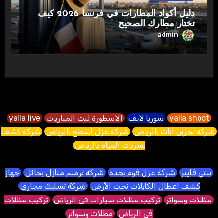
دليل أكواد المطارات في فرنسا 2026 كيف
تختار مطارك الصحيح
admin
yalla shoot
سوريا لايف
الاسطورة لبث المباريات
yalla live
شركة تخزين اثاث بالرياض
شركة عزل اسطح بالرياض
شركة كشف
تسربات المياه بالرياض
بيتي فايبر
شركة عزل فوم بجدة
شركة ترميم منازل بحائل
جهاز
كشف اعطال الكابلات تحت الأرض
شركة تسليك مجاري
مظلات وسواتر
تركيب مظلات سيارات في الرياض
تركيب مظلات
في الرياض
مظلات وسواتر