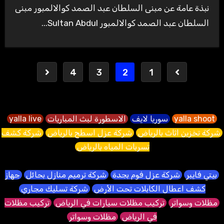
نبذة عامة عن مبنى السلطان عبد الصمد كوالالمبور مبنى
السلطان عبد الصمد كوالالمبور Sultan Abdul...
Posts
4
3
2
1
pagination
yalla shoot
سوريا لايف
الاسطورة لبث المباريات
yalla live
شركة تخزين اثاث بالرياض
شركة عزل اسطح بالرياض
شركة كشف
تسربات المياه بالرياض
بيتي فايبر
شركة عزل فوم بجدة
شركة ترميم منازل بحائل
جهاز
كشف اعطال الكابلات تحت الأرض
شركة تسليك مجاري
مظلات وسواتر
تركيب مظلات سيارات في الرياض
تركيب مظلات
في الرياض
مظلات وسواتر