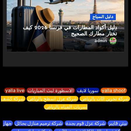
دليل السياح
دليل أكواد المطارات في فرنسا 2026 كيف
تختار مطارك الصحيح
admin
yalla shoot
سوريا لايف
الاسطورة لبث المباريات
yalla live
شركة تخزين اثاث بالرياض
شركة عزل اسطح بالرياض
شركة كشف
تسربات المياه بالرياض
بيتي فايبر
شركة عزل فوم بجدة
شركة ترميم منازل بحائل
جهاز