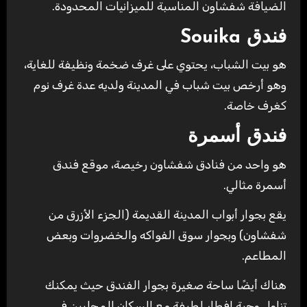
الضيافة شفشاون المناسبة للميزانيات المحدودة.
فندق Souika
هو بيت الشباب، يحتوي على غرف ضخمة ونظيفة للغاية،
وهو أرخص بيت شباب في المدينة ولديه عدة غرف نوم
كغرف خاصة.
فندق أسمرة
هو واحد من فنادق شفشاون رخيصة، موقع فندق
أسمرة مثالي.
يقع بجوار أبواب المدينة القديمة (الجزء الأزرق من
شفشاون) وبجوار سوق الفواكه والخضروات وبعض
المطاعم.
هناك أيضًا ساحة صغيرة بجوار الفندق حيث يمكنك
تناول وجبة إفطار لطيفة مع السكان المحليين في