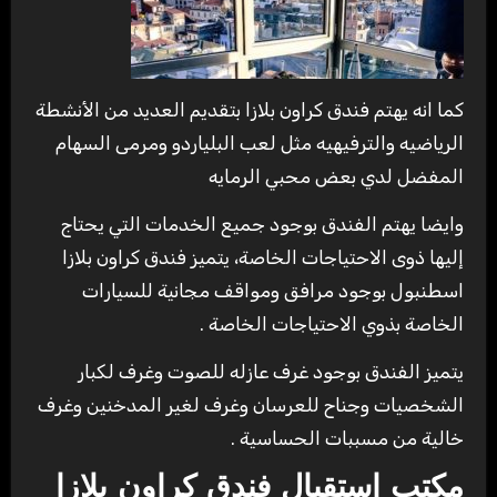
كما انه يهتم فندق كراون بلازا بتقديم العديد من الأنشطة
الرياضيه والترفيهيه مثل لعب البلياردو ومرمى السهام
المفضل لدي بعض محبي الرمايه
وايضا يهتم الفندق بوجود جميع الخدمات التي يحتاج
إليها ذوى الاحتياجات الخاصة، يتميز فندق كراون بلازا
اسطنبول بوجود مرافق ومواقف مجانية للسيارات
الخاصة بذوي الاحتياجات الخاصة .
يتميز الفندق بوجود غرف عازله للصوت وغرف لكبار
الشخصيات وجناح للعرسان وغرف لغير المدخنين وغرف
خالية من مسببات الحساسية .
مكتب استقبال فندق كراون بلازا