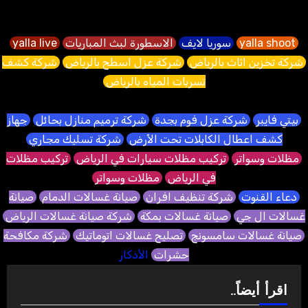
yalla shoot
سوريا لايف
الاسطورة لبث المباريات
yalla live
شركة تخزين اثاث بالرياض
شركة عزل اسطح بالرياض
شركة كشف
تسربات المياه بالرياض
بيتي فايبر
شركة عزل فوم بجدة
شركة ترميم منازل بحائل
جهاز
كشف اعطال الكابلات تحت الأرض
شركة تسليك مجاري
مظلات وسواتر
تركيب مظلات سيارات في الرياض
تركيب مظلات
في الرياض
مظلات وسواتر
دعاء القنوت
شركة تنظيف افران
صيانة غسالات الدمام
صيانة
غسالات ال جي
صيانة غسالات بمكة
شركة صيانة غسالات الرياض
صيانة غسالات سامسونج
تصليح غسالات اتوماتيك
شركة مكافحة
حشرات
الأذكار
اقرأ أيضاً..