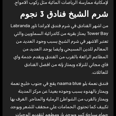
لإمكانية ممارسة الرياضات المائية مثل ركوب الامواج.
شرم الشيخ فنادق 3 نجوم
من اشهر الفنادق في شرم فندق لابراندا تاور Labranda
Tower Bay يمتاز بقربه من كاتدرائية السماويين والتي
تعتبر الاشهر في شرم الشيخ بسبب وجود العديد من
المعالم للدين المسيحي وايضا يوجد العديد من
المطاعم الرائعة بالقرب من الفندق ويقدم خدمة واي
فاي مجاني للنزلاء ويمتاز بإنه من افضل الفنادق
للعائلات.
فندق نعمة بلو naama blue يقع في جنوب خليج نعمة
ويمتاز بالهدوء بسبب وجوده بعيدا عن مركز المدينة
ويمتاز بالقرب من الشواطئ الرملية والمتاجر. الغرف بها
تكييف كما تحتوي الحمامات علي مجفف للشعر ويوجد
حمام سباحة كبير ويوجد بار ومطعم لتقديم الوجبات