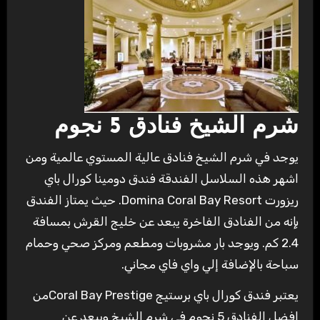
شرم الشيخ فنادق 5 نجوم
يوجد في شرم الشيخ فنادق عالية المستوي عالمية ومن
اشهر هذه السلاسل الفندقة فندق دومينا كورال باي
ريزورت Domina Coral Bay Resort. حيث يمتاز الفندق
بإنه من الفنادق الفاخرة يبعد عن خليج القرش بمسافة
2.4 كم. ويوجد بار مشروبات ومطعم ومركز صحي وحمام
سباحة بالإضافة إلي واي فاي مجاني.
يعتبر فندق كورال باي برستيج Coral Bay Prestigeمن
افضل الفنادق 5 نجوم في شرم الشيخ ويبعد عن