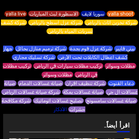
yalla shoot
سوريا لايف
الاسطورة لبث المباريات
yalla live
شركة تخزين اثاث بالرياض
شركة عزل اسطح بالرياض
شركة كشف
تسربات المياه بالرياض
بيتي فايبر
شركة عزل فوم بجدة
شركة ترميم منازل بحائل
جهاز
كشف اعطال الكابلات تحت الأرض
شركة تسليك مجاري
مظلات وسواتر
تركيب مظلات سيارات في الرياض
تركيب مظلات
في الرياض
مظلات وسواتر
دعاء القنوت
شركة تنظيف افران
صيانة غسالات الدمام
صيانة
غسالات ال جي
صيانة غسالات بمكة
شركة صيانة غسالات الرياض
صيانة غسالات سامسونج
تصليح غسالات اتوماتيك
شركة مكافحة
حشرات
الأذكار
اقرأ أيضاً..