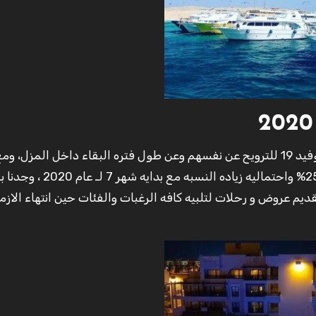
ينتظرالكثير والكثير من الاشخاص انتهاء ازمه كورونا – كوفيد 19 للترويح عن نفسهم وعن طول فتره البقاء داخل المزل
تخفيف الحجر الصحي والسماح بعوده السياحه بنسبه 25% واحتماليه زياده النسبه م
م عروض و رحلات لتلبيه كافه الرغبات والفئات حين انتهاء الازم