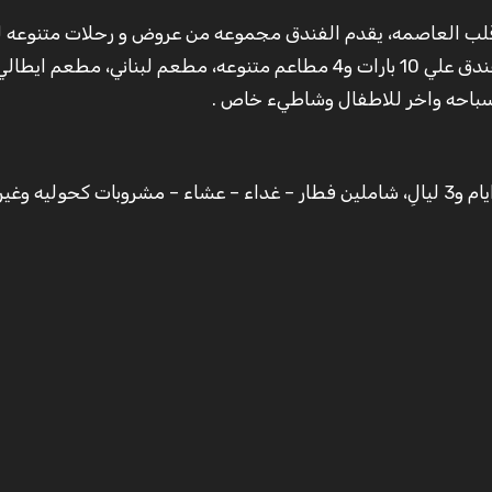
الغردقة وهو في قلب العاصمه، يقدم الفندق مجموعه من عروض و رحلات متنوعه
مختلف الفئات والازواق مواكبا العام 2020 ، يحتوي الفندق علي 10 بارات و4 مطاعم متنوعه، مطعم لبناني،
تكلفك الاقامه في فندق دزرت روز 3500 جنيهاً في اربع ايام و3 ليالِ، شاملين فطار – غداء – عشاء – مشروبات كحو