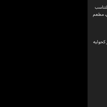
 لتناسب
 مطعم ايطالي، مطعم
ليه وغير كحوليه