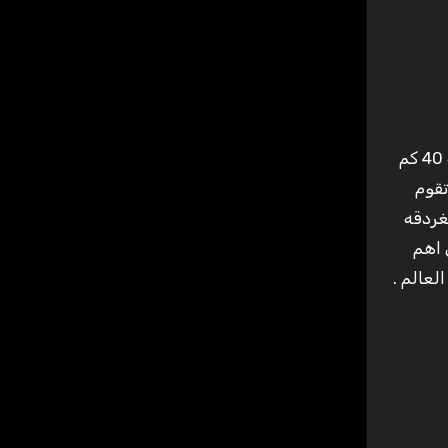
كما تقوم
غردقه
 اهم
لعالم .