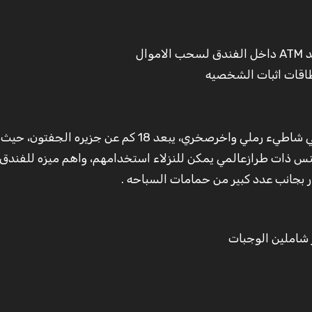
ال
طاقات اثبات الشخصيه
يقع الفندق في منطقه سهل حشيش الساحره، يطل علي شاطيء رملي واخرصخري، يبعد 18 كم عن جزي
س ذات طرازعالمي يمكن للنزلاء استخدامهم، واهم ميزه للفندق 