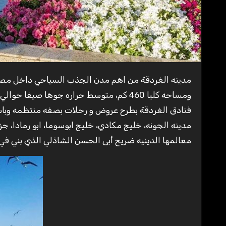
مدينه الغردقة من اهم مدن الجذب السياحي داخل مصر ومحافظه البحر الاحمر لعام 2020 ، تمتد علي الساحل بمساحه 40 كم
فنادق الغردقة بطرح عروض و رحلات بصفه منتظمه وباسع
مدينه الجونه، خليج مكادي، خليج ابوسوما، ابو رمادا، ج
معالمها الدينيه ضريح أبى الحسن الشاذلي الذي بني في ع