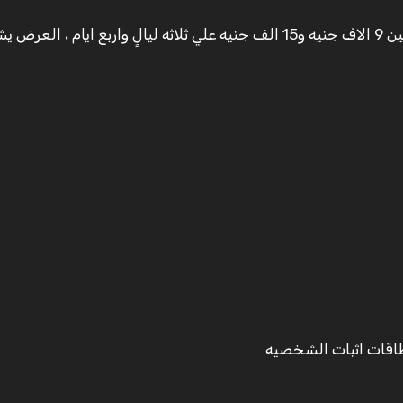
تتراوح عروض واسعار فندق شتيجنبرجر الغردقة 2020 بين 9 الاف جنيه و15 الف جنيه علي ثلاثه ليالٍ واربع ايام ، ا
طاقات اثبات الشخصيه