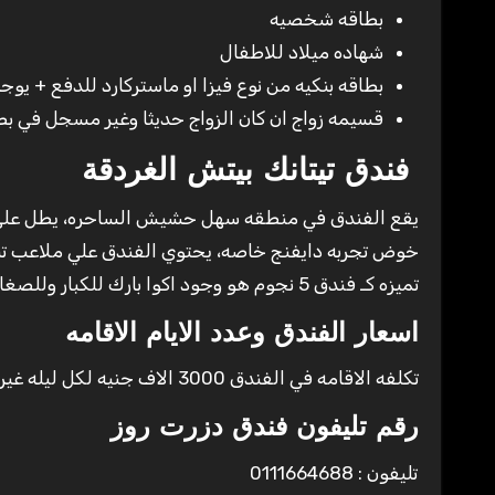
بطاقه شخصيه
شهاده ميلاد للاطفال
بطاقه بنكيه من نوع فيزا او ماستركارد للدفع + يوجد ATM داخل الفندق لسحب الامو
قسيمه زواج ان كان الزواج حديثا وغير مسجل في ب
فندق تيتانك بيتش الغردقة
خوض تجربه دايفنج خاصه، يحتوي الفندق علي ملاعب تن
تميزه كـ فندق 5 نجوم هو وجود اكوا بارك للكبار وللصغار بجانب عدد كبير من حمامات السباحه .
اسعار الفندق وعدد الايام الاقامه
تكلفه الاقامه في الفندق 3000 الاف جنيه لكل ليله غير شاملين الوجبات
رقم تليفون فندق دزرت روز
تليفون : 0111664688