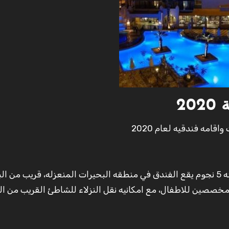
2
امه فندقيه لعام 2020
افضل فندق في مدينه الجونه فئه 5 نجوم يقع الفندق في منطقه البحيرات المنعزله، قريب من ا
 مخصصين للاطفال، مع امكانيه نقل النزلاء للشاطئ القريب من ا