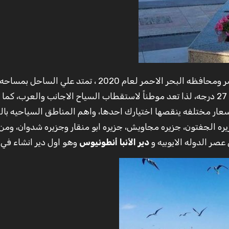
ومساحه كليا 460 كم، متوسط حراره جوها صيفا حوالي 27 درجه، لذا تعد موطناً لاستقطاب السياح الاجانب والعرب، 
ار مختلفه ينقصها اختيارك احدها، واهم المناطق السياحيه بال
زيره الجفتون، جزيره مجاويش، جزيره ابو منقار وجزيره شدوان، ومن
صر الدوله الايوبيه و
دير الأنبا أنطونيوس
وهو اول دير انشاء في ا